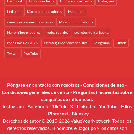
Facebook
Influenciadores
Influyentes virtuales
Instagram
Linkedin
Macroinfluenciadores
Marketing
comercialización de castañas
Microinfluenciadores
Nanoinfluenciadores
redes sociales
secretos de marketing
redes sociales 2026
estrategias de redes sociales
Telegrama
Tiktok
Twitch
YouTube
Póngase en contacto con nosotros
-
Condiciones de uso
-
Condiciones generales de venta
-
Preguntas frecuentes sobre
campañas de influencers
Instagram
-
Facebook
-
TikTok
-
X
-
Linkedin
-
YouTube
-
Hilos
-
Pinterest
-
Bluesky
Derechos de autor © 2015-2026 ValueYourNetwork. Todos los
derechos reservados. El nombre, el logotipo y los datos son