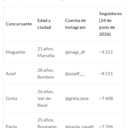
Seguidores
Edad y
Cuenta de
(24 de
Concursante
ciudad
Instagram
junio de
2026)
21 años,
Maguette
@mags_df
~9 251
Marsella
28 años,
Azad
@azadf___
~8 511
Burdeos
26 años,
Greta
Val-de-
@greta.zeze
~7 608
Reuil
25 años,
Paola
Boulogne-
@paola_cavalli
~7 206