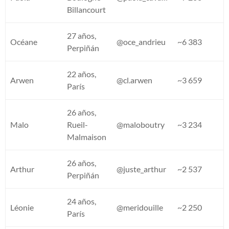
Billancourt
27 años,
Océane
@oce_andrieu
~6 383
Perpiñán
22 años,
Arwen
@cl.arwen
~3 659
París
26 años,
Malo
Rueil-
@maloboutry
~3 234
Malmaison
26 años,
Arthur
@juste_arthur
~2 537
Perpiñán
24 años,
Léonie
@meridouille
~2 250
París