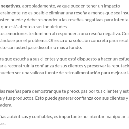
 negativas.
apropiadamente, ya que pueden tener un impacto
eneralmente, no es posible eliminar una reseña a menos que sea ins
sted puede y debe responder a las reseñas negativas para intenta
 que está atento a sus inquietudes.
 tus emociones te dominen al responder a una reseña negativa. C
pándose por el problema. Ofrezca una solución concreta para resol
acto con usted para discutirlo más a fondo.
ra que escucha a sus clientes y que está dispuesto a hacer un esfu
 a reconstruir la confianza de sus clientes y preservar la reputac
pueden ser una valiosa fuente de retroalimentación para mejorar l
as reseñas para demostrar que te preocupas por tus clientes y es
 y tus productos. Esto puede generar confianza con sus clientes y
radera.
as auténticas y confiables, es importante no intentar manipular l
as.