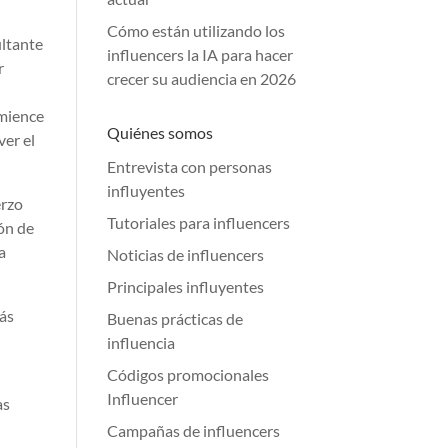
Cómo están utilizando los
ultante
influencers la IA para hacer
r
crecer su audiencia en 2026
omience
Quiénes somos
ver el
Entrevista con personas
influyentes
erzo
Tutoriales para influencers
ión de
a
Noticias de influencers
Principales influyentes
tás
Buenas prácticas de
influencia
Códigos promocionales
Influencer
as
Campañas de influencers