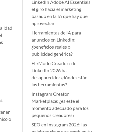
LinkedIn Adobe AI Essentials:
el giro hacia el marketing
basado en la IA que hay que
aprovechar
calidad
Herramientas de IA para
ol
anuncios en LinkedIn:
as
¿beneficios reales o
publicidad genérica?
El «Modo Creador» de
LinkedIn 2026 ha
desaparecido: ¿dónde están
las herramientas?
Instagram Creator
s.
Marketplace: ¿es este el
momento adecuado para los
tener
pequeños creadores?
nico o
SEO en Instagram 2026: las
palabras clave que cambian tu