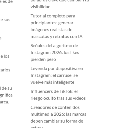
eles de
visibilidad
Tutorial completo para
de sus
principiantes: generar
imágenes realistas de
mascotas y retratos con IA
a
Señales del algoritmo de
Instagram 2026: los likes
e los
pierden peso
Leyenda por diapositiva en
tarios
Instagram: el carrusel se
vuelve más inteligente
d de su
Influencers de TikTok: el
gnifica
riesgo oculto tras sus vídeos
arca.
Creadores de contenidos
multimedia 2026: las marcas
deben cambiar su forma de
actuar