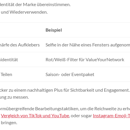
 Identität der Marke übereinstimmen.
len und Wiederverwenden.
Beispiel
härfe des Aufklebers
Selfie in der Nähe eines Fensters aufgen
identität
Rot/Weiß-Filter für ValueYourNetwork
 Teilen
Saison- oder Eventpaket
icker zu einem nachhaltigen Plus für Sichtbarkeit und Engagement.
ung zu messen.
ormübergreifende Bearbeitungstaktiken, um die Reichweite zu er
,
Vergleich von TikTok und YouTube
, oder sogar
Instagram-Emoji-
 bringen.