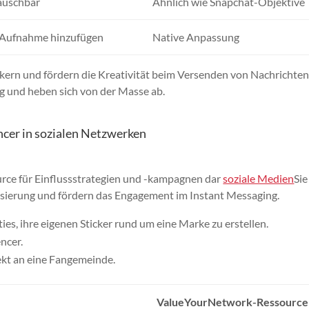
tauschbar
Ähnlich wie Snapchat-Objektive
 Aufnahme hinzufügen
Native Anpassung
ickern und fördern die Kreativität beim Versenden von Nachrichten
g und heben sich von der Masse ab.
cer in sozialen Netzwerken
urce für Einflussstrategien und -kampagnen dar
soziale Medien
Sie
isierung und fördern das Engagement im Instant Messaging.
 ihre eigenen Sticker rund um eine Marke zu erstellen.
encer.
rekt an eine Fangemeinde.
ValueYourNetwork-Ressource