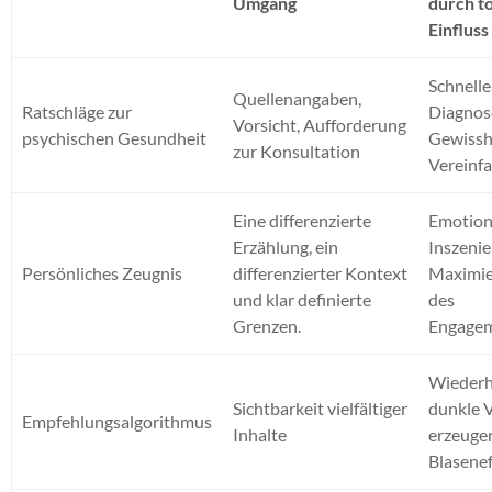
Umgang
durch t
Einfluss
Schnelle
Quellenangaben,
Ratschläge zur
Diagnos
Vorsicht, Aufforderung
psychischen Gesundheit
Gewissh
zur Konsultation
Vereinf
Eine differenzierte
Emotion
Erzählung, ein
Inszenie
Persönliches Zeugnis
differenzierter Kontext
Maximi
und klar definierte
des
Grenzen.
Engage
Wiederh
Sichtbarkeit vielfältiger
dunkle 
Empfehlungsalgorithmus
Inhalte
erzeuge
Blasenef