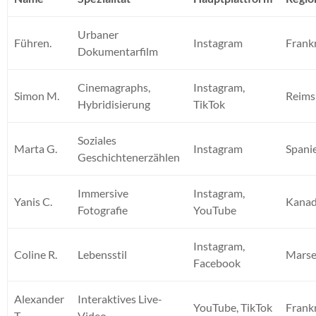
Urbaner
Führen.
Instagram
Frank
Dokumentarfilm
Cinemagraphs,
Instagram,
Simon M.
Reims
Hybridisierung
TikTok
Soziales
Marta G.
Instagram
Spani
Geschichtenerzählen
Immersive
Instagram,
Yanis C.
Kana
Fotografie
YouTube
Instagram,
Coline R.
Lebensstil
Marse
Facebook
Alexander
Interaktives Live-
YouTube, TikTok
Frank
T.
Video