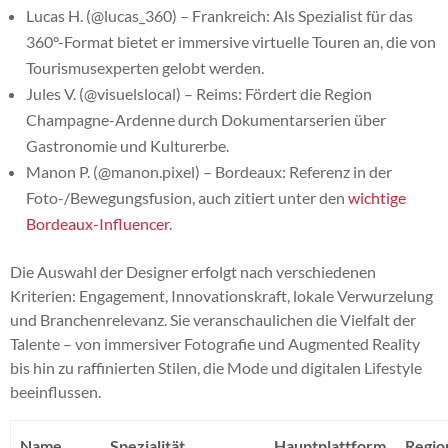
Lucas H. (@lucas_360) – Frankreich: Als Spezialist für das
360°-Format bietet er immersive virtuelle Touren an, die von
Tourismusexperten gelobt werden.
Jules V. (@visuelslocal) – Reims: Fördert die Region
Champagne-Ardenne durch Dokumentarserien über
Gastronomie und Kulturerbe.
Manon P. (@manon.pixel) – Bordeaux: Referenz in der
Foto-/Bewegungsfusion, auch zitiert unter den
wichtige
Bordeaux-Influencer
.
Die Auswahl der Designer erfolgt nach verschiedenen
Kriterien: Engagement, Innovationskraft, lokale Verwurzelung
und Branchenrelevanz. Sie veranschaulichen die Vielfalt der
Talente – von immersiver Fotografie und Augmented Reality
bis hin zu raffinierten Stilen, die Mode und digitalen Lifestyle
beeinflussen.
Name
Spezialität
Hauptplattform
Regio