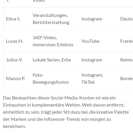
Veranstaltungen,
Elina S.
Instagram
Deuts
Berichterstattung
360°-Video,
Lucas H.
YouTube
Frank
immersives Erlebnis
Julius V.
Lokale Serien, Erbe
Instagram
Reims
Foto-
Instagram,
Manon P.
Borde
Bewegungsfusion
TikTok
Das Beobachten dieser Social-Media-Konten ist wie ein
Eintauchen in komplementäre Welten. Weit davon entfernt,
einheitlich zu sein, trägt jeder Stil dazu bei, die kreative Palette
der Marken und die Influencer-Trends von morgen zu
bereichern.