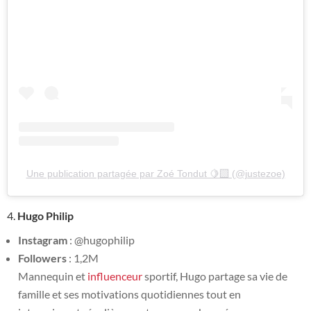
Une publication partagée par Zoé Tondut 🍋‍🟩 (@justezoe)
4.
Hugo Philip
Instagram
: @hugophilip
Followers
: 1,2M
Mannequin et
influenceur
sportif, Hugo partage sa vie de
famille et ses motivations quotidiennes tout en