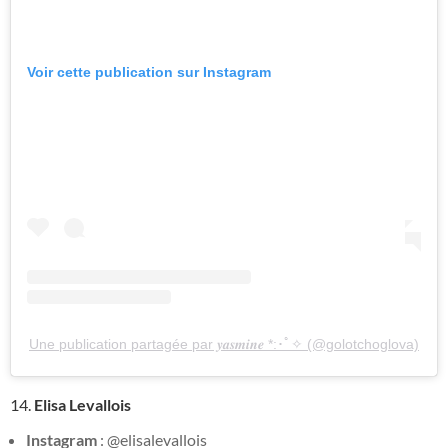
Voir cette publication sur Instagram
Une publication partagée par 𝒚𝒂𝒔𝒎𝒊𝒏𝒆 *:･ﾟ✧ (@golotchoglova)
14.
Elisa Levallois
Instagram
: @elisalevallois