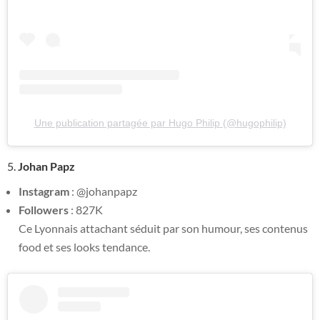
Une publication partagée par Hugo Philip (@hugophilip)
5.
Johan Papz
Instagram
: @johanpapz
Followers
: 827K
Ce Lyonnais attachant séduit par son humour, ses contenus
food et ses looks tendance.