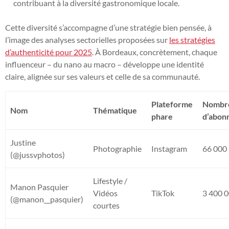
contribuant à la diversité gastronomique locale.
Cette diversité s’accompagne d’une stratégie bien pensée, à
l’image des analyses sectorielles proposées sur
les stratégies
d’authenticité pour 2025
. À Bordeaux, concrètement, chaque
influenceur – du nano au macro – développe une identité
claire, alignée sur ses valeurs et celle de sa communauté.
Plateforme
Nombr
Nom
Thématique
phare
d’abon
Justine
Photographie
Instagram
66 000
(@jussvphotos)
Lifestyle /
Manon Pasquier
Vidéos
TikTok
3 400 
(@manon__pasquier)
courtes