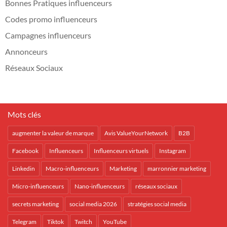
Bonnes Pratiques influenceurs
Codes promo influenceurs
Campagnes influenceurs
Annonceurs
Réseaux Sociaux
Mots clés
augmenter la valeur de marque
Avis ValueYourNetwork
B2B
Facebook
Influenceurs
Influenceurs virtuels
Instagram
Linkedin
Macro-influenceurs
Marketing
marronnier marketing
Micro-influenceurs
Nano-influenceurs
réseaux sociaux
secrets marketing
social media 2026
stratégies social media
Telegram
Tiktok
Twitch
YouTube