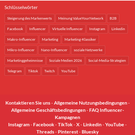
Schlüsselwörter
Steigerung des Markenwerts
Meinung ValueYourNetwork
B2B
Facebook
Influencer
Virtuelle Influencer
Instagram
Linkedin
Makro-Influencer
Marketing
Marketing-Klassiker
Mikro-Influencer
Nano-Influencer
soziale Netzwerke
Marketinggeheimnisse
Soziale Medien 2026
Social-Media-Strategien
Telegram
Tiktok
Twitch
YouTube
Kontaktieren Sie uns
-
Allgemeine Nutzungsbedingungen
-
Allgemeine Geschäftsbedingungen
-
FAQ Influencer-
Kampagnen
Instagram
-
Facebook
-
TikTok
-
X
-
Linkedin
-
YouTube
-
Threads
-
Pinterest
-
Bluesky