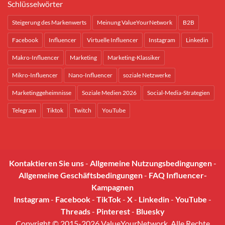
Schlüsselwörter
Steigerung des Markenwerts
Meinung ValueYourNetwork
B2B
Facebook
Influencer
Virtuelle Influencer
Instagram
Linkedin
Makro-Influencer
Marketing
Marketing-Klassiker
Mikro-Influencer
Nano-Influencer
soziale Netzwerke
Marketinggeheimnisse
Soziale Medien 2026
Social-Media-Strategien
Telegram
Tiktok
Twitch
YouTube
Kontaktieren Sie uns
-
Allgemeine Nutzungsbedingungen
-
Allgemeine Geschäftsbedingungen
-
FAQ Influencer-
Kampagnen
Instagram
-
Facebook
-
TikTok
-
X
-
Linkedin
-
YouTube
-
Threads
-
Pinterest
-
Bluesky
Copyright © 2015-2026 ValueYourNetwork. Alle Rechte