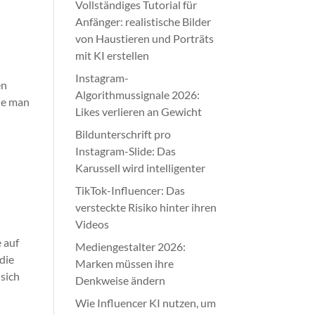
Vollständiges Tutorial für
Anfänger: realistische Bilder
von Haustieren und Porträts
mit KI erstellen
Instagram-
en
Algorithmussignale 2026:
wie man
Likes verlieren an Gewicht
Bildunterschrift pro
Instagram-Slide: Das
Karussell wird intelligenter
TikTok-Influencer: Das
u
versteckte Risiko hinter ihren
Videos
 auf
Mediengestalter 2026:
die
Marken müssen ihre
sich
Denkweise ändern
Wie Influencer KI nutzen, um