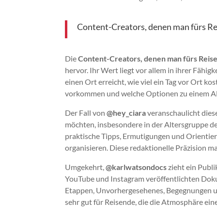
Content-Creators, denen man fürs Reis
Die
Content-Creators, denen man fürs Reisen
hervor. Ihr Wert liegt vor allem in ihrer Fähigk
einen Ort erreicht, wie viel ein Tag vor Ort ko
vorkommen und welche Optionen zu einem Alle
Der Fall von
@hey_ciara
veranschaulicht diese
möchten, insbesondere in der Altersgruppe der 
praktische Tipps, Ermutigungen und Orientierun
organisieren. Diese redaktionelle Präzision ma
Umgekehrt,
@karlwatsondocs
zieht ein Publ
YouTube und Instagram veröffentlichten Doku
Etappen, Unvorhergesehenes, Begegnungen und
sehr gut für Reisende, die die Atmosphäre ein