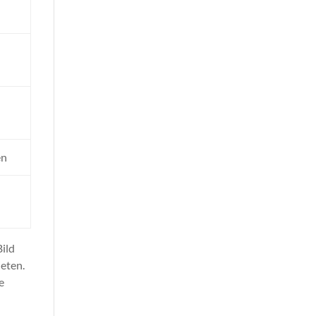
en
Bild
eten.
e