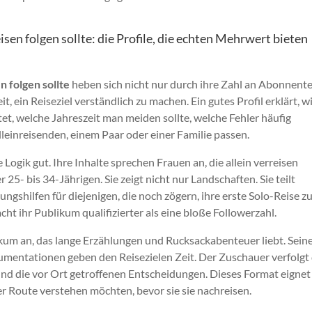
en folgen sollte: die Profile, die echten Mehrwert bieten
 folgen sollte
heben sich nicht nur durch ihre Zahl an Abonnent
eit, ein Reiseziel verständlich zu machen. Ein gutes Profil erklärt, 
stet, welche Jahreszeit man meiden sollte, welche Fehler häufig
inreisenden, einem Paar oder einer Familie passen.
 Logik gut. Ihre Inhalte sprechen Frauen an, die allein verreisen
25- bis 34-Jährigen. Sie zeigt nicht nur Landschaften. Sie teilt
gshilfen für diejenigen, die noch zögern, ihre erste Solo-Reise z
cht ihr Publikum qualifizierter als eine bloße Followerzahl.
ikum an, das lange Erzählungen und Rucksackabenteuer liebt. Seine
mentationen geben den Reisezielen Zeit. Der Zuschauer verfolgt 
 die vor Ort getroffenen Entscheidungen. Dieses Format eignet 
er Route verstehen möchten, bevor sie sie nachreisen.