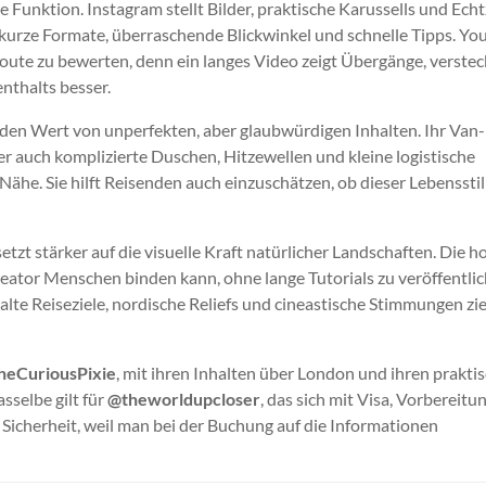
 Funktion. Instagram stellt Bilder, praktische Karussells und Echt
 kurze Formate, überraschende Blickwinkel und schnelle Tipps. Y
route zu bewerten, denn ein langes Video zeigt Übergänge, verstec
nthalts besser.
 den Wert von unperfekten, aber glaubwürdigen Inhalten. Ihr Van
r auch komplizierte Duschen, Hitzewellen und kleine logistische
Nähe. Sie hilft Reisenden auch einzuschätzen, ob dieser Lebensstil
setzt stärker auf die visuelle Kraft natürlicher Landschaften. Die h
reator Menschen binden kann, ohne lange Tutorials zu veröffentlic
Kalte Reiseziele, nordische Reliefs und cineastische Stimmungen z
heCuriousPixie
, mit ihren Inhalten über London und ihren prakti
sselbe gilt für
@theworldupcloser
, das sich mit Visa, Vorbereitu
 Sicherheit, weil man bei der Buchung auf die Informationen