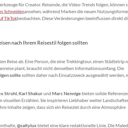
rkzeuge für Creator. Reisende, die Video-Trends folgen, können s
es Schneiden
ansehen, während Marken die neuen Nutzungsforme
uf TikTok
beobachten. Diese Veränderungen beeinflussen direkt di
isen nach Ihrem Reisestil folgen sollten
n Reise ab. Eine Person, die eine Trekkingtour, einen Städtetrip 
anreise plant, braucht nicht denselben Informationsumfang. Die
lgen sollte
sollten daher nach Einsatzzweck ausgewählt werden, n
ex Strohl
,
Karl Shakur
und
Marc Nennige
bieten solide Referenze
im visuellen Erzählen. Sie inspirieren Liebhaber weiter Landschafte
re Inhalte zeigen, dass sich ein Reiseziel durch eine Atmosphäre
enthalte,
@saltylux
bietet eine klare redaktionelle Linie. Die Maled