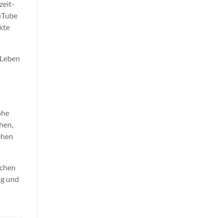
zeit-
ouTube
kte
-Leben
ohe
hen,
iehen
schen
ng und