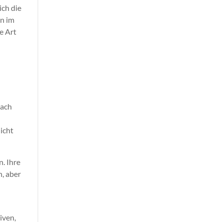
ich die
n im
e Art
nach
icht
n. Ihre
n, aber
iven,