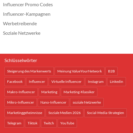
Influencer Promo Codes
Influencer-Kampagnen
Werbetreibende
Soziale Netzwerke
Schlüsselwörter
Steigerung des Markenwerts
Meinung ValueYourNetwork
B2B
Facebook
Influencer
Virtuelle Influencer
Instagram
Linkedin
Makro-Influencer
Marketing
Marketing-Klassiker
Mikro-Influencer
Nano-Influencer
soziale Netzwerke
Marketinggeheimnisse
Soziale Medien 2026
Social-Media-Strategien
Telegram
Tiktok
Twitch
YouTube