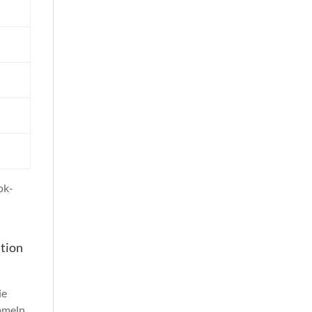
ok-
tion
ie
mmeln.