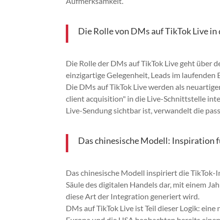
Aufmerksamkeit.
Die Rolle von DMs auf TikTok Live in
Die Rolle der DMs auf TikTok Live geht über 
einzigartige Gelegenheit, Leads im laufenden 
Die DMs auf TikTok Live werden als neuartiger
client acquisition" in die Live-Schnittstelle 
Live-Sendung sichtbar ist, verwandelt die pass
Das chinesische Modell: Inspiration 
Das chinesische Modell inspiriert die TikTok-
Säule des digitalen Handels dar, mit einem Ja
diese Art der Integration generiert wird.
DMs auf TikTok Live ist Teil dieser Logik: ei
Europa und die USA beobachten bereits einen