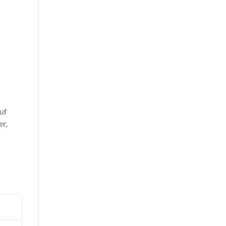
uf
er,