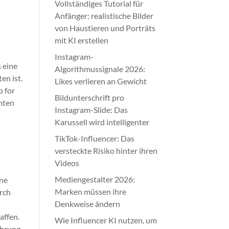
Vollständiges Tutorial für
Anfänger: realistische Bilder
von Haustieren und Porträts
mit KI erstellen
Instagram-
 eine
Algorithmussignale 2026:
en ist.
Likes verlieren an Gewicht
p for
Bildunterschrift pro
amten
Instagram-Slide: Das
Karussell wird intelligenter
TikTok-Influencer: Das
versteckte Risiko hinter ihren
Videos
Mediengestalter 2026:
ine
Marken müssen ihre
urch
Denkweise ändern
affen.
Wie Influencer KI nutzen, um
ührung