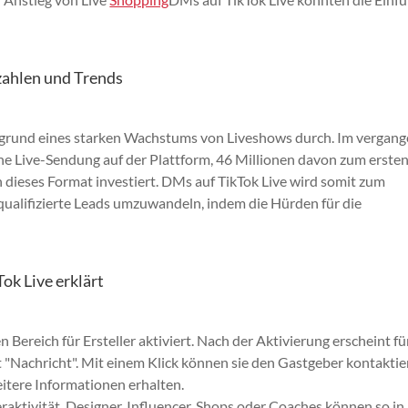
zahlen und Trends
ergrund eines starken Wachstums von Liveshows durch. Im vergan
ine Live-Sendung auf der Plattform, 46 Millionen davon zum ersten
n dieses Format investiert. DMs auf TikTok Live wird somit zum
ualifizierte Leads umzuwandeln, indem die Hürden für die
ok Live erklärt
 Bereich für Ersteller aktiviert. Nach der Aktivierung erscheint fü
t "Nachricht". Mit einem Klick können sie den Gastgeber kontaktie
eitere Informationen erhalten.
eraktivität. Designer, Influencer, Shops oder Coaches können so in