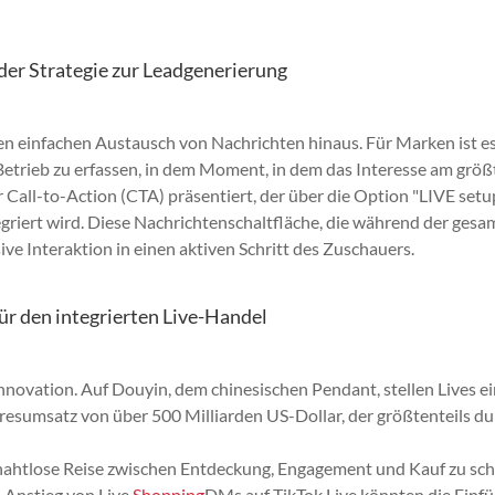
 der Strategie zur Leadgenerierung
den einfachen Austausch von Nachrichten hinaus. Für Marken ist es
Betrieb zu erfassen, in dem Moment, in dem das Interesse am größt
 Call-to-Action (CTA) präsentiert, der über die Option "LIVE setu
integriert wird. Diese Nachrichtenschaltfläche, die während der ges
ive Interaktion in einen aktiven Schritt des Zuschauers.
für den integrierten Live-Handel
Innovation. Auf Douyin, dem chinesischen Pendant, stellen Lives e
hresumsatz von über 500 Milliarden US-Dollar, der größtenteils d
ne nahtlose Reise zwischen Entdeckung, Engagement und Kauf zu sch
 Anstieg von Live
Shopping
DMs auf TikTok Live könnten die Einf