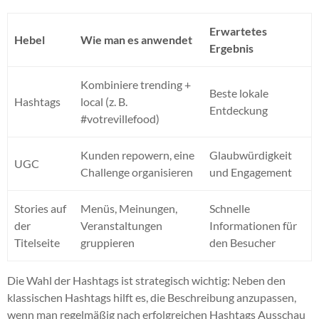
Erwartetes
Hebel
Wie man es anwendet
Ergebnis
Kombiniere trending +
Beste lokale
Hashtags
local (z. B.
Entdeckung
#votrevillefood)
Kunden repowern, eine
Glaubwürdigkeit
UGC
Challenge organisieren
und Engagement
Stories auf
Menüs, Meinungen,
Schnelle
der
Veranstaltungen
Informationen für
Titelseite
gruppieren
den Besucher
Die Wahl der Hashtags ist strategisch wichtig: Neben den
klassischen Hashtags hilft es, die Beschreibung anzupassen,
wenn man regelmäßig nach erfolgreichen Hashtags Ausschau