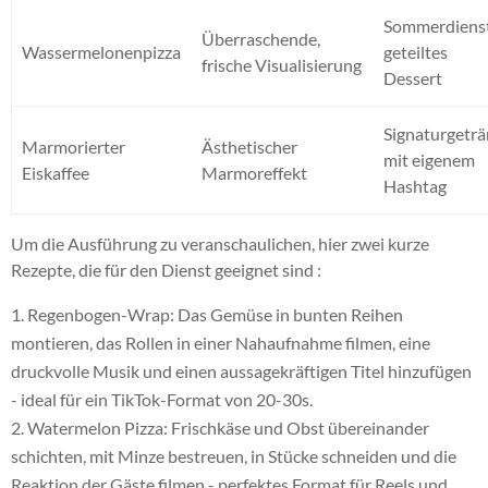
Sommerdienst
Überraschende,
Wassermelonenpizza
geteiltes
frische Visualisierung
Dessert
Signaturgetr
Marmorierter
Ästhetischer
mit eigenem
Eiskaffee
Marmoreffekt
Hashtag
Um die Ausführung zu veranschaulichen, hier zwei kurze
Rezepte, die für den Dienst geeignet sind :
Regenbogen-Wrap: Das Gemüse in bunten Reihen
montieren, das Rollen in einer Nahaufnahme filmen, eine
druckvolle Musik und einen aussagekräftigen Titel hinzufügen
- ideal für ein TikTok-Format von 20-30s.
Watermelon Pizza: Frischkäse und Obst übereinander
schichten, mit Minze bestreuen, in Stücke schneiden und die
Reaktion der Gäste filmen - perfektes Format für Reels und