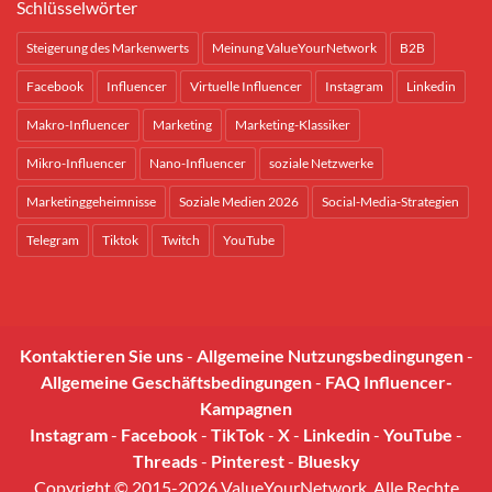
Schlüsselwörter
Steigerung des Markenwerts
Meinung ValueYourNetwork
B2B
Facebook
Influencer
Virtuelle Influencer
Instagram
Linkedin
Makro-Influencer
Marketing
Marketing-Klassiker
Mikro-Influencer
Nano-Influencer
soziale Netzwerke
Marketinggeheimnisse
Soziale Medien 2026
Social-Media-Strategien
Telegram
Tiktok
Twitch
YouTube
Kontaktieren Sie uns
-
Allgemeine Nutzungsbedingungen
-
Allgemeine Geschäftsbedingungen
-
FAQ Influencer-
Kampagnen
Instagram
-
Facebook
-
TikTok
-
X
-
Linkedin
-
YouTube
-
Threads
-
Pinterest
-
Bluesky
Copyright © 2015-2026 ValueYourNetwork. Alle Rechte