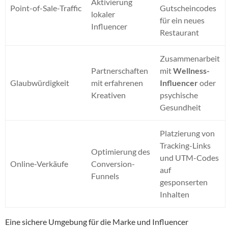
Aktivierung
Point-of-Sale-Traffic
Gutscheincodes
lokaler
für ein neues
Influencer
Restaurant
Zusammenarbeit
Partnerschaften
mit
Wellness-
Glaubwürdigkeit
mit erfahrenen
Influencer
oder
Kreativen
psychische
Gesundheit
Platzierung von
Tracking-Links
Optimierung des
und UTM-Codes
Online-Verkäufe
Conversion-
auf
Funnels
gesponserten
Inhalten
Eine sichere Umgebung für die Marke und Influencer