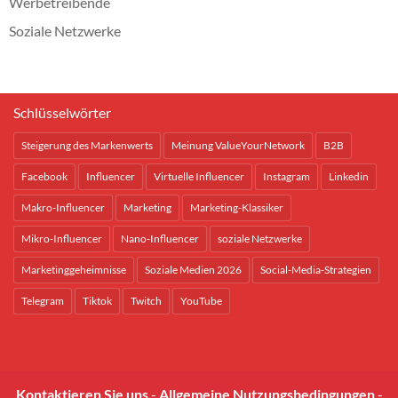
Werbetreibende
Soziale Netzwerke
Schlüsselwörter
Steigerung des Markenwerts
Meinung ValueYourNetwork
B2B
Facebook
Influencer
Virtuelle Influencer
Instagram
Linkedin
Makro-Influencer
Marketing
Marketing-Klassiker
Mikro-Influencer
Nano-Influencer
soziale Netzwerke
Marketinggeheimnisse
Soziale Medien 2026
Social-Media-Strategien
Telegram
Tiktok
Twitch
YouTube
Kontaktieren Sie uns
-
Allgemeine Nutzungsbedingungen
-