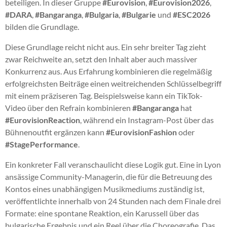
beteiligen. In dieser Gruppe
#Eurovision
,
#Eurovision2026
,
#DARA
,
#Bangaranga
,
#Bulgaria
,
#Bulgarie
und
#ESC2026
bilden die Grundlage.
Diese Grundlage reicht nicht aus. Ein sehr breiter Tag zieht
zwar Reichweite an, setzt den Inhalt aber auch massiver
Konkurrenz aus. Aus Erfahrung kombinieren die regelmäßig
erfolgreichsten Beiträge einen weitreichenden Schlüsselbegriff
mit einem präziseren Tag. Beispielsweise kann ein TikTok-
Video über den Refrain kombinieren
#Bangaranga
hat
#EurovisionReaction
, während ein Instagram-Post über das
Bühnenoutfit ergänzen kann
#EurovisionFashion
oder
#StagePerformance
.
Ein konkreter Fall veranschaulicht diese Logik gut. Eine in Lyon
ansässige Community-Managerin, die für die Betreuung des
Kontos eines unabhängigen Musikmediums zuständig ist,
veröffentlichte innerhalb von 24 Stunden nach dem Finale drei
Formate: eine spontane Reaktion, ein Karussell über das
bulgarische Ergebnis und ein Reel über die Choreografie. Das