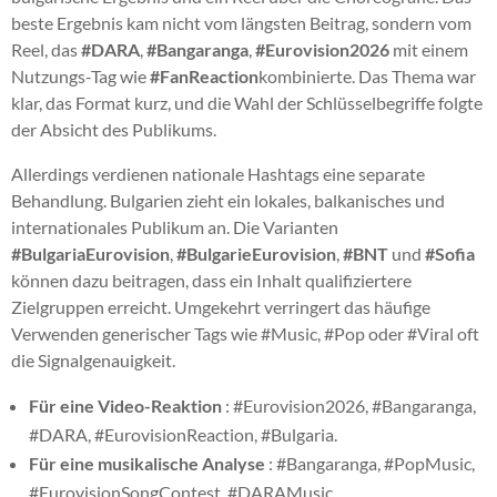
beste Ergebnis kam nicht vom längsten Beitrag, sondern vom
Reel, das
#DARA
,
#Bangaranga
,
#Eurovision2026
mit einem
Nutzungs-Tag wie
#FanReaction
kombinierte. Das Thema war
klar, das Format kurz, und die Wahl der Schlüsselbegriffe folgte
der Absicht des Publikums.
Allerdings verdienen nationale Hashtags eine separate
Behandlung. Bulgarien zieht ein lokales, balkanisches und
internationales Publikum an. Die Varianten
#BulgariaEurovision
,
#BulgarieEurovision
,
#BNT
und
#Sofia
können dazu beitragen, dass ein Inhalt qualifiziertere
Zielgruppen erreicht. Umgekehrt verringert das häufige
Verwenden generischer Tags wie #Music, #Pop oder #Viral oft
die Signalgenauigkeit.
Für eine Video-Reaktion
: #Eurovision2026, #Bangaranga,
#DARA, #EurovisionReaction, #Bulgaria.
Für eine musikalische Analyse
: #Bangaranga, #PopMusic,
#EurovisionSongContest, #DARAMusic,