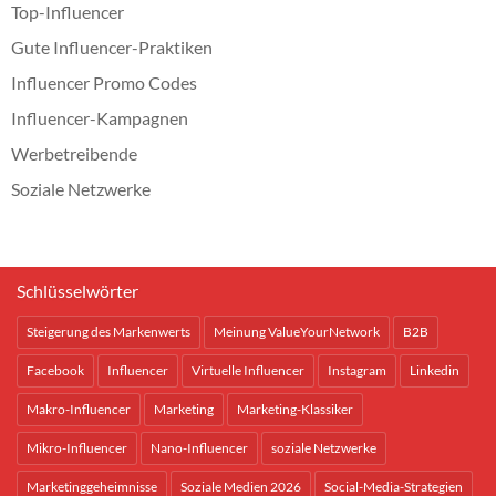
Top-Influencer
Gute Influencer-Praktiken
Influencer Promo Codes
Influencer-Kampagnen
Werbetreibende
Soziale Netzwerke
Schlüsselwörter
Steigerung des Markenwerts
Meinung ValueYourNetwork
B2B
Facebook
Influencer
Virtuelle Influencer
Instagram
Linkedin
Makro-Influencer
Marketing
Marketing-Klassiker
Mikro-Influencer
Nano-Influencer
soziale Netzwerke
Marketinggeheimnisse
Soziale Medien 2026
Social-Media-Strategien