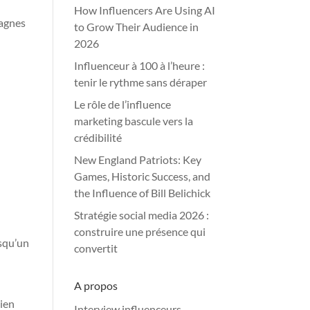
How Influencers Are Using AI
pagnes
to Grow Their Audience in
2026
Influenceur à 100 à l’heure :
tenir le rythme sans déraper
Le rôle de l’influence
marketing bascule vers la
crédibilité
New England Patriots: Key
Games, Historic Success, and
the Influence of Bill Belichick
Stratégie social media 2026 :
construire une présence qui
rsqu’un
convertit
A propos
lien
Interview influenceurs