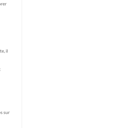
orer
e, il
x
ps sur