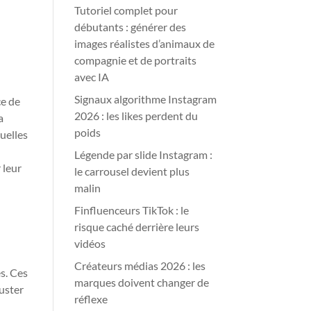
Tutoriel complet pour
débutants : générer des
images réalistes d’animaux de
compagnie et de portraits
avec IA
Signaux algorithme Instagram
ce de
2026 : les likes perdent du
a
poids
quelles
Légende par slide Instagram :
 leur
le carrousel devient plus
malin
Finfluenceurs TikTok : le
risque caché derrière leurs
vidéos
Créateurs médias 2026 : les
s. Ces
marques doivent changer de
juster
réflexe