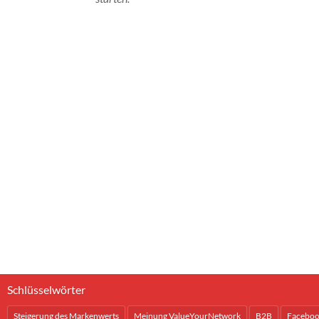
Schlüsselwörter
Steigerung des Markenwerts
Meinung ValueYourNetwork
B2B
Facebo