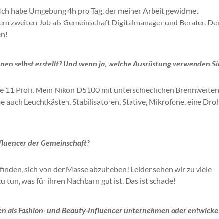
Ich habe Umgebung
4h
pro Tag, der meiner Arbeit gewidmet
em zweiten Job als
Gemeinschaft
Digitalmanager und Berater.
Den
en!
nen selbst erstellt?
Und wenn ja, welche Ausrüstung verwenden Si
ne 11
Profi
, Mein
Nikon
D5100
mit unterschiedlichen Brennweiten
e auch Leuchtkästen, Stabilisatoren, Stative, Mikrofone, eine Dro
fluencer
der Gemeinschaft?
 finden, sich von der Masse abzuheben!
Leider sehen wir zu viele
zu tun, was für ihren Nachbarn gut ist.
Das ist schade!
ben als Fashion- und Beauty-Influencer unternehmen oder entwicke