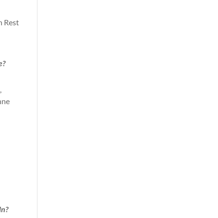
 Rest
e?
,
hne
ln?