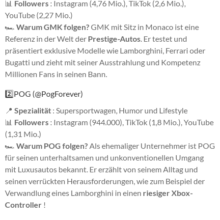
📊
Followers
: Instagram (4,76 Mio.), TikTok (2,6 Mio.),
YouTube (2,27 Mio.)
🏎
Warum GMK folgen?
GMK mit Sitz in Monaco ist eine
Referenz in der Welt der
Prestige-Autos
. Er testet und
präsentiert exklusive Modelle wie Lamborghini, Ferrari oder
Bugatti und zieht mit seiner Ausstrahlung und Kompetenz
Millionen Fans in seinen Bann.
2️⃣POG (@PogForever)
📍
Spezialität
: Supersportwagen, Humor und Lifestyle
📊
Followers
: Instagram (944.000), TikTok (1,8 Mio.), YouTube
(1,31 Mio.)
🏎
Warum POG folgen?
Als ehemaliger Unternehmer ist POG
für seinen unterhaltsamen und unkonventionellen Umgang
mit Luxusautos bekannt. Er erzählt von seinem Alltag und
seinen verrückten Herausforderungen, wie zum Beispiel der
Verwandlung eines Lamborghini in einen
riesiger Xbox-
Controller
!