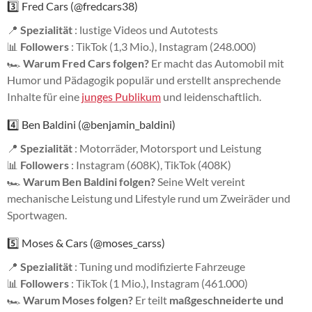
3️⃣ Fred Cars (@fredcars38)
📍
Spezialität
: lustige Videos und Autotests
📊
Followers
: TikTok (1,3 Mio.), Instagram (248.000)
🏎
Warum Fred Cars folgen?
Er macht das Automobil mit
Humor und Pädagogik populär und erstellt ansprechende
Inhalte für eine
junges Publikum
und leidenschaftlich.
4️⃣ Ben Baldini (@benjamin_baldini)
📍
Spezialität
: Motorräder, Motorsport und Leistung
📊
Followers
: Instagram (608K), TikTok (408K)
🏎
Warum Ben Baldini folgen?
Seine Welt vereint
mechanische Leistung und Lifestyle rund um Zweiräder und
Sportwagen.
5️⃣ Moses & Cars (@moses_carss)
📍
Spezialität
: Tuning und modifizierte Fahrzeuge
📊
Followers
: TikTok (1 Mio.), Instagram (461.000)
🏎
Warum Moses folgen?
Er teilt
maßgeschneiderte und