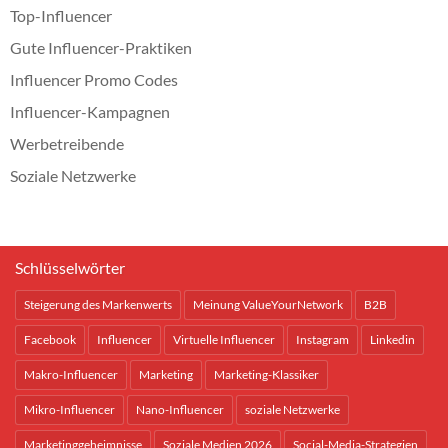
Top-Influencer
Gute Influencer-Praktiken
Influencer Promo Codes
Influencer-Kampagnen
Werbetreibende
Soziale Netzwerke
Schlüsselwörter
Steigerung des Markenwerts
Meinung ValueYourNetwork
B2B
Facebook
Influencer
Virtuelle Influencer
Instagram
Linkedin
Makro-Influencer
Marketing
Marketing-Klassiker
Mikro-Influencer
Nano-Influencer
soziale Netzwerke
Marketinggeheimnisse
Soziale Medien 2026
Social-Media-Strategien