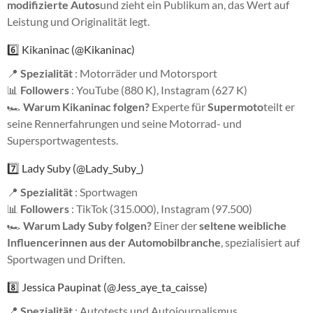
modifizierte Autos
und zieht ein Publikum an, das Wert auf
Leistung und Originalität legt.
6️⃣ Kikaninac (@Kikaninac)
📍
Spezialität
: Motorräder und Motorsport
📊
Followers
: YouTube (880 K), Instagram (627 K)
🏎
Warum Kikaninac folgen?
Experte für
Supermoto
teilt er
seine Rennerfahrungen und seine Motorrad- und
Supersportwagentests.
7️⃣ Lady Suby (@Lady_Suby_)
📍
Spezialität
: Sportwagen
📊
Followers
: TikTok (315.000), Instagram (97.500)
🏎
Warum Lady Suby folgen?
Einer der
seltene weibliche
Influencerinnen aus der Automobilbranche
, spezialisiert auf
Sportwagen und Driften.
8️⃣ Jessica Paupinat (@Jess_aye_ta_caisse)
📍
Spezialität
: Autotests und Autojournalismus