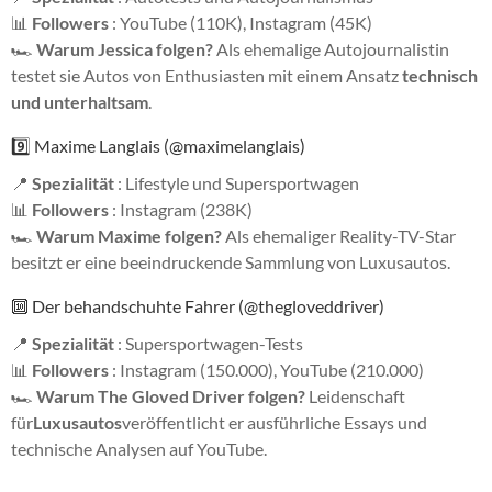
📊
Followers
: YouTube (110K), Instagram (45K)
🏎
Warum Jessica folgen?
Als ehemalige Autojournalistin
testet sie Autos von Enthusiasten mit einem Ansatz
technisch
und unterhaltsam
.
9️⃣ Maxime Langlais (@maximelanglais)
📍
Spezialität
: Lifestyle und Supersportwagen
📊
Followers
: Instagram (238K)
🏎
Warum Maxime folgen?
Als ehemaliger Reality-TV-Star
besitzt er eine beeindruckende Sammlung von Luxusautos.
🔟 Der behandschuhte Fahrer (@thegloveddriver)
📍
Spezialität
: Supersportwagen-Tests
📊
Followers
: Instagram (150.000), YouTube (210.000)
🏎
Warum The Gloved Driver folgen?
Leidenschaft
für
Luxusautos
veröffentlicht er ausführliche Essays und
technische Analysen auf YouTube.