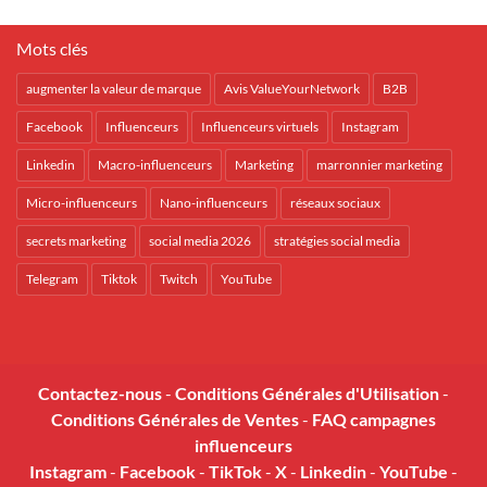
Mots clés
augmenter la valeur de marque
Avis ValueYourNetwork
B2B
Facebook
Influenceurs
Influenceurs virtuels
Instagram
Linkedin
Macro-influenceurs
Marketing
marronnier marketing
Micro-influenceurs
Nano-influenceurs
réseaux sociaux
secrets marketing
social media 2026
stratégies social media
Telegram
Tiktok
Twitch
YouTube
Contactez-nous
-
Conditions Générales d'Utilisation
-
Conditions Générales de Ventes
-
FAQ campagnes
influenceurs
Instagram
-
Facebook
-
TikTok
-
X
-
Linkedin
-
YouTube
-