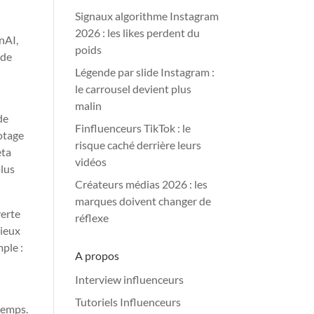
Signaux algorithme Instagram
2026 : les likes perdent du
nAI,
poids
 de
Légende par slide Instagram :
le carrousel devient plus
malin
de
Finfluenceurs TikTok : le
lotage
risque caché derrière leurs
eta
vidéos
plus
Créateurs médias 2026 : les
marques doivent changer de
verte
réflexe
mieux
mple :
A propos
Interview influenceurs
Tutoriels Influenceurs
 temps.