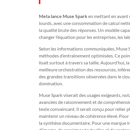
Meta lance Muse Spark
en mettant en avant u
lourds, avec une consommation de calcul nette
la qualité brute des réponses. Un modèle capa
changer l’équation pour les entreprises, les la
Selon les informations communiquées, Muse Sp
méthodes d’entraînement optimisées. Ce point
lisait surtout à travers sa taille. Aujourd’hui,
meilleure orchestration des ressources, inféren
des grandes transitions observées dans le cloud 
domination.
Muse Spark viserait des usages exigeants, n
avancées de raisonnement et de compréhension 
texte convaincant. Il serait conçu pour relier
maintenir un niveau de cohérence élevé. Pour 
la synthèse documentaire. Pour une marque int
d’images, de consignes textuelles et de contex