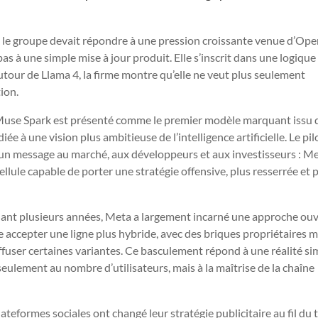
 le groupe devait répondre à une pression croissante venue d’Ope
s à une simple mise à jour produit. Elle s’inscrit dans une logique
utour de Llama 4, la firme montre qu’elle ne veut plus seulement
tion.
 Muse Spark est présenté comme le premier modèle marquant issu 
diée à une vision plus ambitieuse de l’intelligence artificielle. Le pi
 un message au marché, aux développeurs et aux investisseurs : M
llule capable de porter une stratégie offensive, plus resserrée et 
dant plusieurs années, Meta a largement incarné une approche ou
 accepter une ligne plus hybride, avec des briques propriétaires 
iffuser certaines variantes. Ce basculement répond à une réalité si
seulement au nombre d’utilisateurs, mais à la maîtrise de la chaîne
ateformes sociales ont changé leur stratégie publicitaire au fil du