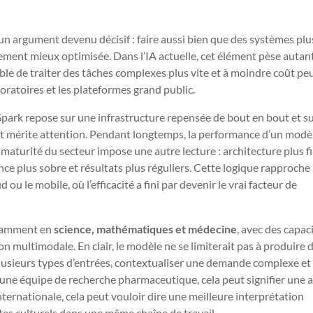
n argument devenu décisif : faire aussi bien que des systèmes plu
ment mieux optimisée. Dans l’IA actuelle, cet élément pèse autan
ble de traiter des tâches complexes plus vite et à moindre coût pe
boratoires et les plateformes grand public.
ark repose sur une infrastructure repensée de bout en bout et s
 mérite attention. Pendant longtemps, la performance d’un modè
 la maturité du secteur impose une autre lecture : architecture plus f
ce plus sobre et résultats plus réguliers. Cette logique rapproche 
ou le mobile, où l’efficacité a fini par devenir le vrai facteur de
otamment en
science, mathématiques et médecine
, avec des capac
multimodale. En clair, le modèle ne se limiterait pas à produire 
 plusieurs types d’entrées, contextualiser une demande complexe et
une équipe de recherche pharmaceutique, cela peut signifier une a
ernationale, cela peut vouloir dire une meilleure interprétation
tes culturels dans une même chaîne de travail.