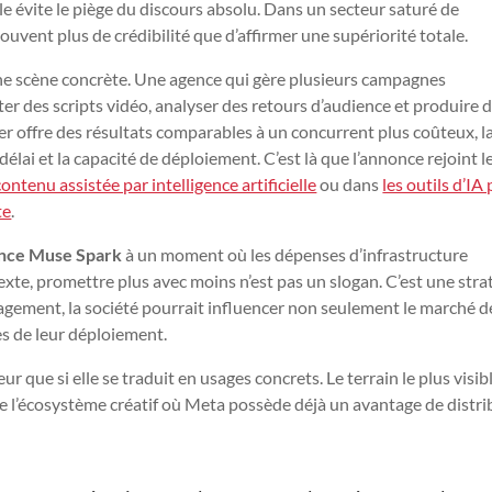
le évite le piège du discours absolu. Dans un secteur saturé de
vent plus de crédibilité que d’affirmer une supériorité totale.
 une scène concrète. Une agence qui gère plusieurs campagnes
ter des scripts vidéo, analyser des retours d’audience et produire 
er offre des résultats comparables à un concurrent plus coûteux, l
délai et la capacité de déploiement. C’est là que l’annonce rejoint l
contenu assistée par intelligence artificielle
ou dans
les outils d’IA
te
.
ance Muse Spark
à un moment où les dépenses d’infrastructure
exte, promettre plus avec moins n’est pas un slogan. C’est une stra
gagement, la société pourrait influencer non seulement le marché d
s de leur déploiement.
r que si elle se traduit en usages concrets. Le terrain le plus visib
t de l’écosystème créatif où Meta possède déjà un avantage de distr