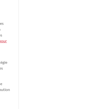
des
a
es
 pour
tégie
es
le
ibution