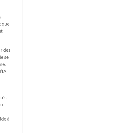
s
t que
ut
ur des
le se
ine,
l’IA
ités
du
ide à