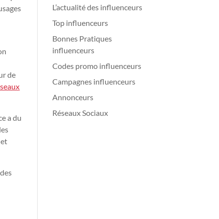
L’actualité des influenceurs
 usages
Top influenceurs
Bonnes Pratiques
influenceurs
son
Codes promo influenceurs
ur de
Campagnes influenceurs
éseaux
Annonceurs
Réseaux Sociaux
ce a du
les
 et
 des