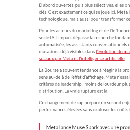
D’abord ouvertes, puis plus sélectives, elles
clés. C’est exactement ce qui se joue ici.
Meta 
technologique, mais aussi pour transformer ce
Pour les acteurs du marketing et de l’influence
socle IA, l’impact dépasse la recherche fonda
automatisée, les assistants conversationnels et
mutations déjà visibles dans
l’évolution du ma
sociaux par Meta et l’intelligence artificielle
.
La Bourse a souvent tendance à réagir à la pr
sens au-delà de l’effet d’affichage. Meta n’ess
critères de leadership : moins de lourdeur, plus
distribution. La vraie rupture est là.
Ce changement de cap prépare un second enjeu,
performances élevées sans exploser les coûts 
Meta lance Muse Spark avec une prome