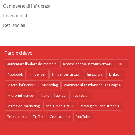
Campagne di influenza
Inserzionisti
Reti sociali
Parole chiave
aumentare il valore del marchio
Recensione ValueYourNetwork
B2B
Facebook
Influencer
Influencer virtuali
Instagram
Linkedin
Macro-influencer
Marketing
commercializzazione della castagna
Micro-influencer
Nano-influencer
reti sociali
segreti del marketing
social media 2026
strategie sui social media
Telegramma
TikTok
Contrazione
YouTube