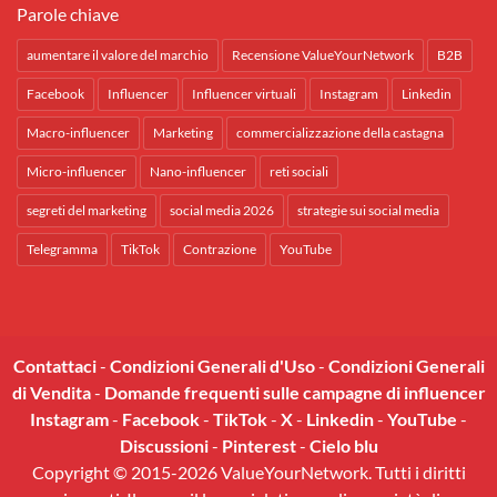
Parole chiave
aumentare il valore del marchio
Recensione ValueYourNetwork
B2B
Facebook
Influencer
Influencer virtuali
Instagram
Linkedin
Macro-influencer
Marketing
commercializzazione della castagna
Micro-influencer
Nano-influencer
reti sociali
segreti del marketing
social media 2026
strategie sui social media
Telegramma
TikTok
Contrazione
YouTube
Contattaci
-
Condizioni Generali d'Uso
-
Condizioni Generali
di Vendita
-
Domande frequenti sulle campagne di influencer
Instagram
-
Facebook
-
TikTok
-
X
-
Linkedin
-
YouTube
-
Discussioni
-
Pinterest
-
Cielo blu
Copyright © 2015-2026 ValueYourNetwork. Tutti i diritti