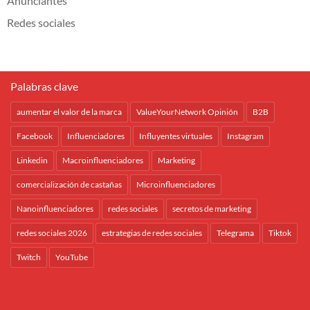
Anunciantes
Redes sociales
Palabras clave
aumentar el valor de la marca
ValueYourNetwork Opinión
B2B
Facebook
Influenciadores
Influyentes virtuales
Instagram
Linkedin
Macroinfluenciadores
Marketing
comercialización de castañas
Microinfluenciadores
Nanoinfluenciadores
redes sociales
secretos de marketing
redes sociales 2026
estrategias de redes sociales
Telegrama
Tiktok
Twitch
YouTube