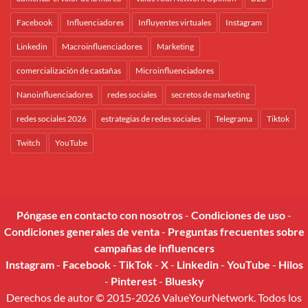
Facebook
Influenciadores
Influyentes virtuales
Instagram
Linkedin
Macroinfluenciadores
Marketing
comercialización de castañas
Microinfluenciadores
Nanoinfluenciadores
redes sociales
secretos de marketing
redes sociales 2026
estrategias de redes sociales
Telegrama
Tiktok
Twitch
YouTube
Póngase en contacto con nosotros
-
Condiciones de uso
-
Condiciones generales de venta
-
Preguntas frecuentes sobre
campañas de influencers
Instagram
-
Facebook
-
TikTok
-
X
-
Linkedin
-
YouTube
-
Hilos
-
Pinterest
-
Bluesky
Derechos de autor © 2015-2026 ValueYourNetwork. Todos los