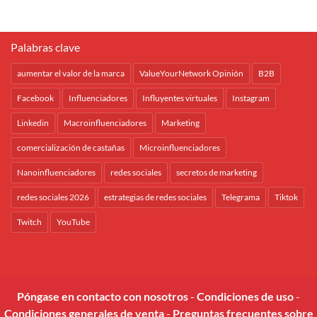
Palabras clave
aumentar el valor de la marca
ValueYourNetwork Opinión
B2B
Facebook
Influenciadores
Influyentes virtuales
Instagram
Linkedin
Macroinfluenciadores
Marketing
comercialización de castañas
Microinfluenciadores
Nanoinfluenciadores
redes sociales
secretos de marketing
redes sociales 2026
estrategias de redes sociales
Telegrama
Tiktok
Twitch
YouTube
Póngase en contacto con nosotros
-
Condiciones de uso
-
Condiciones generales de venta
-
Preguntas frecuentes sobre