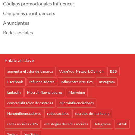
Códigos promocionales Influencer
Campañas de influencers
Anunciantes
Redes sociales
Palabras clave
aumentar el valor de la marca
ValueYourNetwork Opinión
B2B
Facebook
Influenciadores
Influyentes virtuales
Instagram
Linkedin
Macroinfluenciadores
Marketing
comercialización de castañas
Microinfluenciadores
Nanoinfluenciadores
redes sociales
secretos de marketing
redes sociales 2026
estrategias de redes sociales
Telegrama
Tiktok
Twitch
YouTube