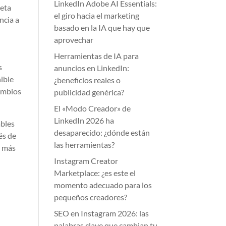
LinkedIn Adobe AI Essentials:
ueta
el giro hacia el marketing
ncia a
basado en la IA que hay que
aprovechar
Herramientas de IA para
s
anuncios en LinkedIn:
ible
¿beneficios reales o
cambios
publicidad genérica?
El «Modo Creador» de
LinkedIn 2026 ha
ables
desaparecido: ¿dónde están
és de
las herramientas?
o más
Instagram Creator
Marketplace: ¿es este el
momento adecuado para los
pequeños creadores?
SEO en Instagram 2026: las
palabras clave que cambian tu