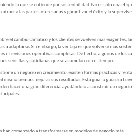
niendo lo que se entiende por sostenibilidad. No es solo una etiq
a atraer a las partes interesadas y garantizar el éxito y la supervive
e el cambio climático y los clientes se vuelven más exigentes, la
s a adaptarse. Sin embargo, la ventaja es que volverse más sosten
es ni revisiones operativas completas. De hecho, algunos de los 
es sencillas y cotidianas que se acumulan con el tiempo.
estione un negocio en crecimiento, existen formas prácticas y rent
al mismo tiempo, mejorar sus resultados. Esta guía lo guiará a trav
den hacer una gran diferencia, ayudándolo a construir un negoci
incipales.
o
as han comenzado a transformarse en modelos de negocio más