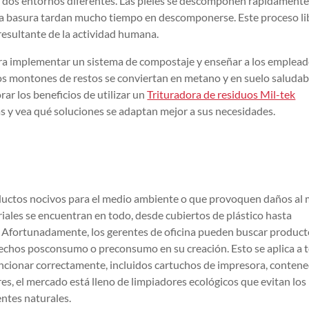
los dos entornos diferentes. Las pieles se descomponen rápidamente
n la basura tardan mucho tiempo en descomponerse. Este proceso li
resultante de la actividad humana.
para implementar un sistema de compostaje y enseñar a los emplea
 los montones de restos se conviertan en metano y en suelo saludab
ar los beneficios de utilizar un
Trituradora de residuos Mil-tek
 vea qué soluciones se adaptan mejor a sus necesidades.
roductos nocivos para el medio ambiente o que provoquen daños al
riales se encuentran en todo, desde cubiertos de plástico hasta
. Afortunadamente, los gerentes de oficina pueden buscar produc
sechos posconsumo o preconsumo en su creación. Esto se aplica a 
uncionar correctamente, incluidos cartuchos de impresora, conten
es, el mercado está lleno de limpiadores ecológicos que evitan los
entes naturales.