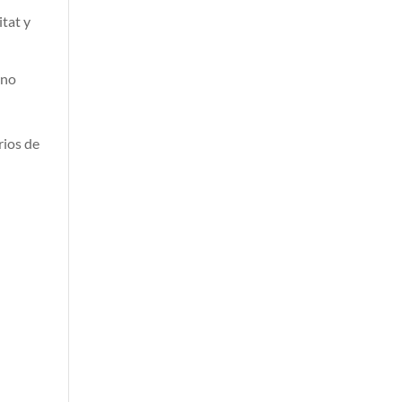
itat y
 no
rios de