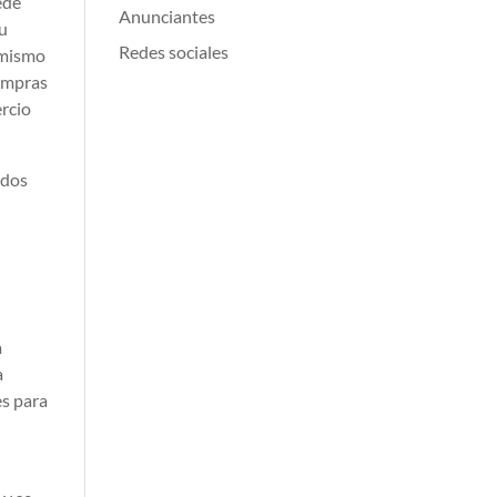
ede
Anunciantes
su
Redes sociales
 mismo
compras
ercio
ados
a
a
es para