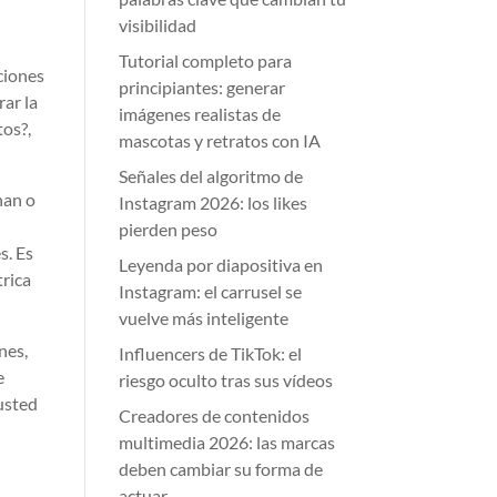
visibilidad
Tutorial completo para
ciones
principiantes: generar
rar la
imágenes realistas de
tos?,
mascotas y retratos con IA
Señales del algoritmo de
nan o
Instagram 2026: los likes
pierden peso
s. Es
Leyenda por diapositiva en
trica
Instagram: el carrusel se
vuelve más inteligente
nes,
Influencers de TikTok: el
e
riesgo oculto tras sus vídeos
 usted
Creadores de contenidos
multimedia 2026: las marcas
deben cambiar su forma de
actuar