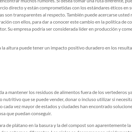
 encontrar muchos rumores. Si desea tomar una ruta diferente, pu
ercio directo y están comprometidas con los estándares éticos en 
as son transparentes al respecto. También puede acercarse usted
ración con ellos, para dar a conocer este cambio en la política de 
tor. Su empresa podría ser considerada líder en producción y com
a la altura puede tener un impacto positivo duradero en los result
da a mantener los residuos de alimentos fuera de los vertederos y
 nutritivo que se puede vender, donar o incluso utilizar si necesit
o cada vez mayor de estados y ciudades han encontrado solucion
osa que puedan conseguir.
ra de plátano en la basura y la del compost son aparentemente la