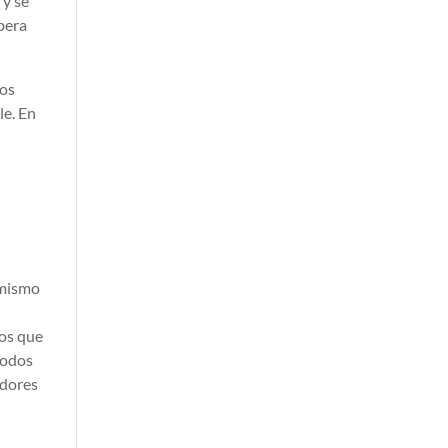
 y se
bera
dos
le. En
 mismo
tos que
todos
edores