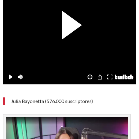
Julia Bayonetta (576.000 suscriptores)