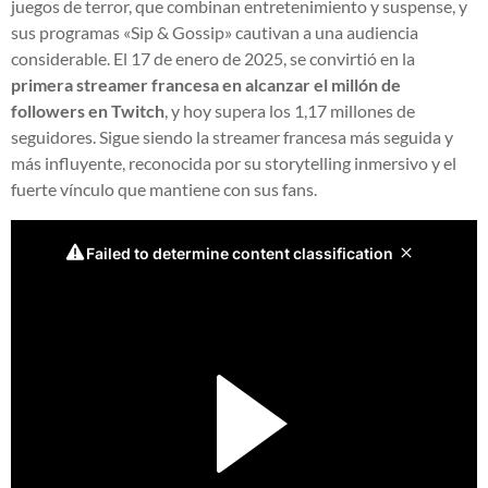
juegos de terror, que combinan entretenimiento y suspense, y
sus programas «Sip & Gossip» cautivan a una audiencia
considerable. El 17 de enero de 2025, se convirtió en la
primera streamer francesa en alcanzar el millón de
followers en Twitch
, y hoy supera los 1,17 millones de
seguidores. Sigue siendo la streamer francesa más seguida y
más influyente, reconocida por su storytelling inmersivo y el
fuerte vínculo que mantiene con sus fans.