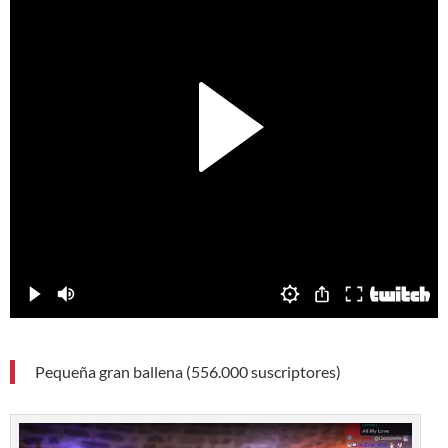
Pequeña gran ballena (556.000 suscriptores)