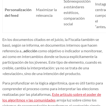
Sobreexposición
Insta
a estándares
Personalización
Maximizar la
centra
estéticos,
del feed
relevancia
cuerpo
comparación
el
social
“antes
En los documentos citados en el juicio, la Fiscalía también se
basó, según se informa, en documentos internos que hacen
referencia a...
adicción
como objetivo o indicador a monitorear,
así como en intercambios donde se busca explícitamente la
participación de los jóvenes. Este tipo de elemento, cuando es
creíble, cambia la interpretación: ya no se trata de una
«desviación», sino de una intención del producto.
Para profundizar en la lógica algorítmica, que es útil tanto para
comprender el proceso como para interpretar las elecciones
realizadas por las plataformas,
Este artículo sobre el poder de
los algoritmos y las comunidades
arroja luz sobre cómo los
sistemas de recomendación transforman el contenido simple