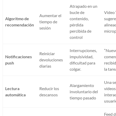
Atrapado en un
bucle de
Vídeo
Aumentar el
Algoritmo de
contenido,
sugere
tiempo de
recomendación
pérdida
alinea
sesión
percibida de
microp
control
Interrupciones,
“Nuev
Reiniciar
Notificaciones
impulsividad,
comen
devoluciones
push
dificultad para
recibi
diarias
colgar.
la tare
Una se
Alargamiento
Lectura
Reducir los
vídeos
involuntario del
automática
descansos
intera
tiempo pasado
usuari
Feed d