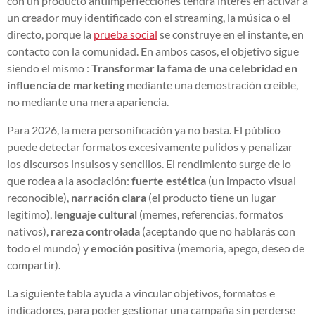
con un producto antiimperfecciones tendrá interés en activar a
un creador muy identificado con el streaming, la música o el
directo, porque la
prueba social
se construye en el instante, en
contacto con la comunidad. En ambos casos, el objetivo sigue
siendo el mismo :
Transformar la fama de una celebridad en
influencia de marketing
mediante una demostración creíble,
no mediante una mera apariencia.
Para 2026, la mera personificación ya no basta. El público
puede detectar formatos excesivamente pulidos y penalizar
los discursos insulsos y sencillos. El rendimiento surge de lo
que rodea a la asociación:
fuerte estética
(un impacto visual
reconocible),
narración clara
(el producto tiene un lugar
legitimo),
lenguaje cultural
(memes, referencias, formatos
nativos),
rareza controlada
(aceptando que no hablarás con
todo el mundo) y
emoción positiva
(memoria, apego, deseo de
compartir).
La siguiente tabla ayuda a vincular objetivos, formatos e
indicadores, para poder gestionar una campaña sin perderse