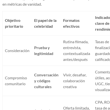
en métricas de vanidad.
Indicad
Objetivo
El papel de la
Formatos
clave de
prioritario
celebridad
efectivos
rendimi
Rutina filmada,
Tasas de
Prueba y
entrevista,
finalizac
Consideración
legitimidad
contextualizada
guardado
antes/después
calificad
Comenta
Conversación
Vivir, desafiar,
Compromiso
útiles, a
y códigos
colaboración
comunitario
UGC, ti
culturales
creativa
visualiz
CPA, RO
Oferta limitada,
tasa de 