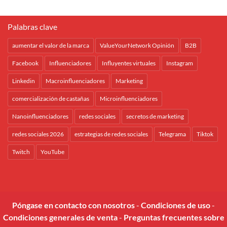
Palabras clave
aumentar el valor de la marca
ValueYourNetwork Opinión
B2B
Facebook
Influenciadores
Influyentes virtuales
Instagram
Linkedin
Macroinfluenciadores
Marketing
comercialización de castañas
Microinfluenciadores
Nanoinfluenciadores
redes sociales
secretos de marketing
redes sociales 2026
estrategias de redes sociales
Telegrama
Tiktok
Twitch
YouTube
Póngase en contacto con nosotros
-
Condiciones de uso
-
Condiciones generales de venta
-
Preguntas frecuentes sobre