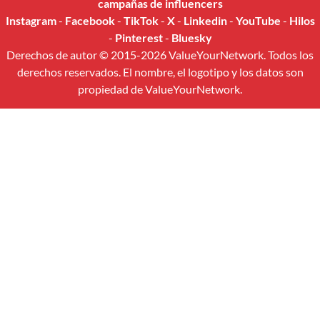
campañas de influencers
Instagram
-
Facebook
-
TikTok
-
X
-
Linkedin
-
YouTube
-
Hilos
-
Pinterest
-
Bluesky
Derechos de autor © 2015-2026 ValueYourNetwork. Todos los
derechos reservados. El nombre, el logotipo y los datos son
propiedad de ValueYourNetwork.