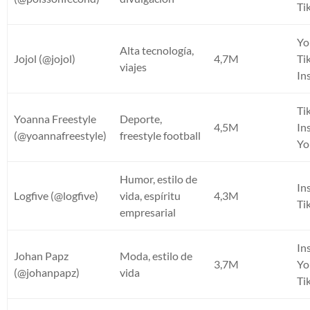
Ti
Yo
Alta tecnología,
Jojol (@jojol)
4,7M
Ti
viajes
In
Ti
Yoanna Freestyle
Deporte,
4,5M
In
(@yoannafreestyle)
freestyle football
Yo
Humor, estilo de
In
Logfive (@logfive)
vida, espíritu
4,3M
Ti
empresarial
In
Johan Papz
Moda, estilo de
3,7M
Yo
(@johanpapz)
vida
Ti