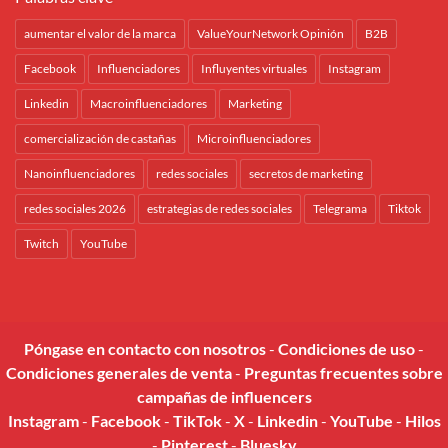
aumentar el valor de la marca
ValueYourNetwork Opinión
B2B
Facebook
Influenciadores
Influyentes virtuales
Instagram
Linkedin
Macroinfluenciadores
Marketing
comercialización de castañas
Microinfluenciadores
Nanoinfluenciadores
redes sociales
secretos de marketing
redes sociales 2026
estrategias de redes sociales
Telegrama
Tiktok
Twitch
YouTube
Póngase en contacto con nosotros
-
Condiciones de uso
-
Condiciones generales de venta
-
Preguntas frecuentes sobre
campañas de influencers
Instagram
-
Facebook
-
TikTok
-
X
-
Linkedin
-
YouTube
-
Hilos
-
Pinterest
-
Bluesky