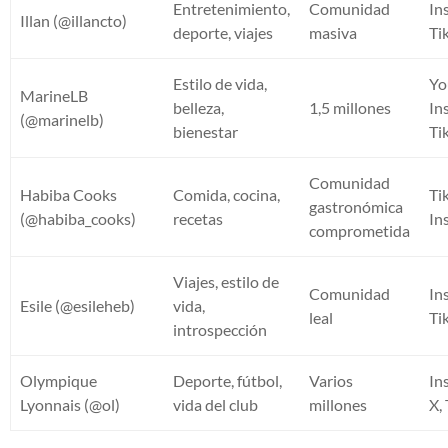
Entretenimiento,
Comunidad
In
Illan (@illancto)
deporte, viajes
masiva
Ti
Estilo de vida,
Yo
MarineLB
belleza,
1,5 millones
In
(@marinelb)
bienestar
Ti
Comunidad
Habiba Cooks
Comida, cocina,
Ti
gastronómica
(@habiba_cooks)
recetas
In
comprometida
Viajes, estilo de
Comunidad
In
Esile (@esileheb)
vida,
leal
Ti
introspección
Olympique
Deporte, fútbol,
Varios
In
Lyonnais (@ol)
vida del club
millones
X,