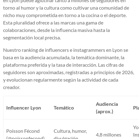
en Lyon puede aglutinar tanto a millones de seguidores en
torno al humor y la cultura como cultivar una comunidad de
nicho muy comprometida en torno a la cocina o el deporte.
Esta pluralidad ofrece a las marcas una gama de
colaboraciones, desde la influencia masiva hasta la
segmentación local precisa.
Nuestro ranking de influencers e instagrammers en Lyon se
basa en la audiencia acumulada, la temática dominante, la
plataforma preferida y la tasa de interacción. Las cifras de
seguidores son aproximadas, registradas a principios de 2026,
y evolucionan regularmente según la actividad de cada
creador.
Audiencia
Influencer Lyon
Temático
Pl
(aprox.)
Yo
Poisson Fécond
Cultura, humor,
4,8 millones
In
(@poissonfecond)
divulgación