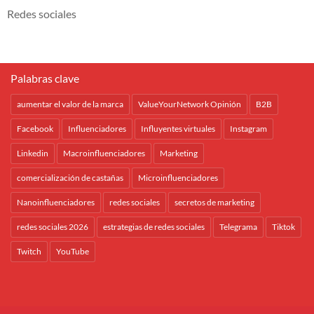
Redes sociales
Palabras clave
aumentar el valor de la marca
ValueYourNetwork Opinión
B2B
Facebook
Influenciadores
Influyentes virtuales
Instagram
Linkedin
Macroinfluenciadores
Marketing
comercialización de castañas
Microinfluenciadores
Nanoinfluenciadores
redes sociales
secretos de marketing
redes sociales 2026
estrategias de redes sociales
Telegrama
Tiktok
Twitch
YouTube