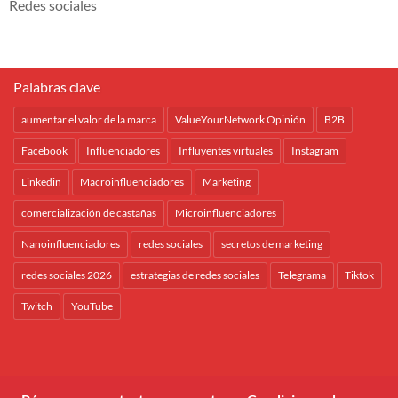
Redes sociales
Palabras clave
aumentar el valor de la marca
ValueYourNetwork Opinión
B2B
Facebook
Influenciadores
Influyentes virtuales
Instagram
Linkedin
Macroinfluenciadores
Marketing
comercialización de castañas
Microinfluenciadores
Nanoinfluenciadores
redes sociales
secretos de marketing
redes sociales 2026
estrategias de redes sociales
Telegrama
Tiktok
Twitch
YouTube