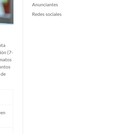
Anunciantes
Redes sociales
pta
ión (7-
rmatos
untos
 de
 en