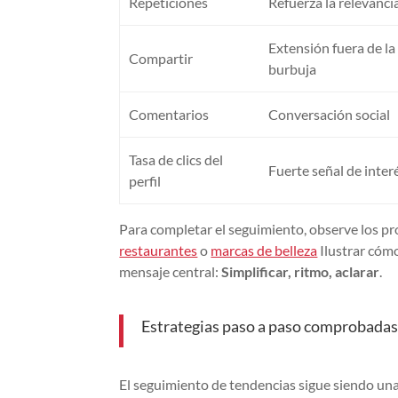
Repeticiones
Refuerza la relevanci
Extensión fuera de la
Compartir
burbuja
Comentarios
Conversación social
Tasa de clics del
Fuerte señal de inter
perfil
Para completar el seguimiento, observe los p
restaurantes
o
marcas de belleza
Ilustrar cómo
mensaje central:
Simplificar, ritmo, aclarar
.
Estrategias paso a paso comprobadas 
El seguimiento de tendencias sigue siendo una