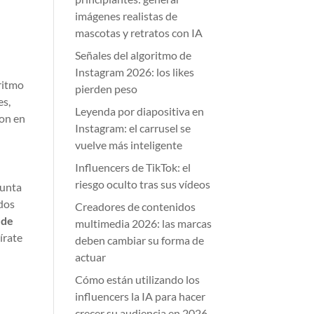
imágenes realistas de
mascotas y retratos con IA
Señales del algoritmo de
Instagram 2026: los likes
oritmo
pierden peso
es,
Leyenda por diapositiva en
ion en
Instagram: el carrusel se
vuelve más inteligente
Influencers de TikTok: el
riesgo oculto tras sus vídeos
gunta
dos
Creadores de contenidos
 de
multimedia 2026: las marcas
írate
deben cambiar su forma de
actuar
Cómo están utilizando los
influencers la IA para hacer
crecer su audiencia en 2026