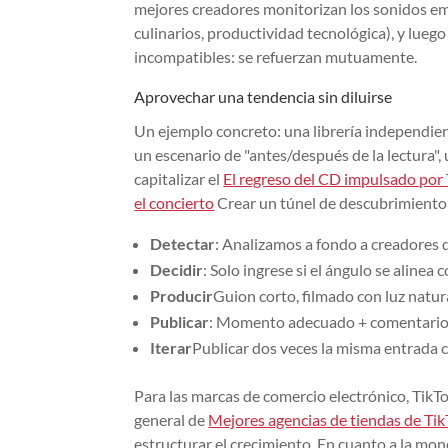
mejores creadores monitorizan los sonidos eme
culinarios, productividad tecnológica), y luego
incompatibles: se refuerzan mutuamente.
Aprovechar una tendencia sin diluirse
Un ejemplo concreto: una librería independi
un escenario de "antes/después de la lectura"
capitalizar el
El regreso del CD impulsado por
el concierto
Crear un túnel de descubrimiento
Detectar
: Analizamos a fondo a creadores d
Decidir
: Solo ingrese si el ángulo se alinea c
Producir
Guion corto, filmado con luz natura
Publicar
: Momento adecuado + comentario
Iterar
Publicar dos veces la misma entrada c
Para las marcas de comercio electrónico, TikT
general de
Mejores agencias de tiendas de Ti
estructurar el crecimiento. En cuanto a la mon