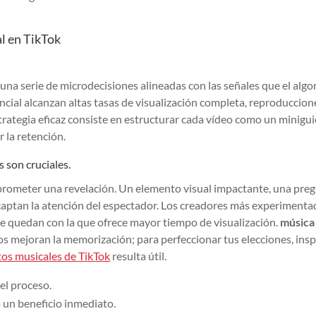
al en TikTok
e una serie de microdecisiones alineadas con las señales que el alg
cial alcanzan altas tasas de visualización completa, reproduccion
rategia eficaz consiste en estructurar cada vídeo como un minigu
 la retención.
 son cruciales.
prometer una revelación. Un elemento visual impactante, una pre
aptan la atención del espectador. Los creadores más experimenta
se quedan con la que ofrece mayor tiempo de visualización.
música
s mejoran la memorización; para perfeccionar tus elecciones, insp
tos musicales de TikTok
resulta útil.
del proceso.
 un beneficio inmediato.