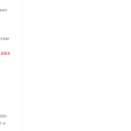
s
 son
crear
 para
ción
r a