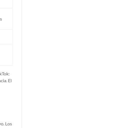
os
kTok:
ia. El
vo. Los