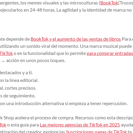
rgentes, los memes visuales y las microculturas (
BookTok
(Truco
 ejecutarlos en 24-48 horas. La agilidad y la identidad de marca no
ente depende de
BookTok y el aumento de las ventas de libros
Para 
, utilizando un sonido viral del momento. Una marca musical puede
 TikTok
o en la funcionalidad que lo permite
para comprar entradas
 → acción en unos pocos toques.
estacados y a ti.
on la línea editorial.
l, cortes precisos.
s de seguimiento.
on una introducción alternativa si empieza a tener repercusión.
ok Shop acelera el proceso de compra. Recursos como esta descrip
kTok
o esta guía para
Las mejores agencias de TikTok en 2025
ayuda
etización del creador, explore las
Suscripciones pagas de TikTok
te