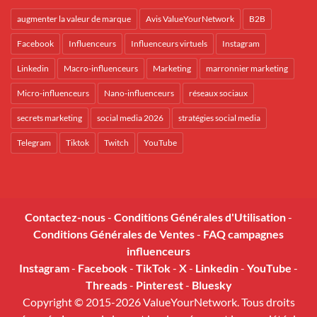
augmenter la valeur de marque
Avis ValueYourNetwork
B2B
Facebook
Influenceurs
Influenceurs virtuels
Instagram
Linkedin
Macro-influenceurs
Marketing
marronnier marketing
Micro-influenceurs
Nano-influenceurs
réseaux sociaux
secrets marketing
social media 2026
stratégies social media
Telegram
Tiktok
Twitch
YouTube
Contactez-nous
-
Conditions Générales d'Utilisation
-
Conditions Générales de Ventes
-
FAQ campagnes
influenceurs
Instagram
-
Facebook
-
TikTok
-
X
-
Linkedin
-
YouTube
-
Threads
-
Pinterest
-
Bluesky
Copyright © 2015-2026 ValueYourNetwork. Tous droits