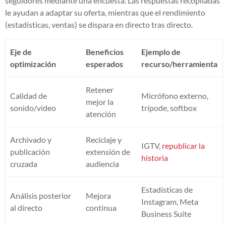
seguidores mediante una encuesta. Las respuestas recopiladas
le ayudan a adaptar su oferta, mientras que el rendimiento
(estadísticas, ventas) se dispara en directo tras directo.
Eje de
Beneficios
Ejemplo de
optimización
esperados
recurso/herramienta
Retener
Calidad de
Micrófono externo,
mejor la
sonido/vídeo
trípode, softbox
atención
Archivado y
Reciclaje y
IGTV,
republicar la
publicación
extensión de
historia
cruzada
audiencia
Estadísticas de
Análisis posterior
Mejora
Instagram, Meta
al directo
continua
Business Suite