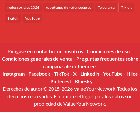
redes sociales 2026
estrategias de redes sociales
Telegrama
Tiktok
Twitch
YouTube
Póngase en contacto con nosotros
-
Condiciones de uso
-
Condiciones generales de venta
-
Preguntas frecuentes sobre
campañas de influencers
Instagram
-
Facebook
-
TikTok
-
X
-
Linkedin
-
YouTube
-
Hilos
-
Pinterest
-
Bluesky
Derechos de autor © 2015-2026 ValueYourNetwork. Todos los
derechos reservados. El nombre, el logotipo y los datos son
propiedad de ValueYourNetwork.