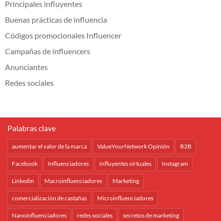
Principales influyentes
Buenas prácticas de influencia
Códigos promocionales Influencer
Campañas de influencers
Anunciantes
Redes sociales
Palabras clave
aumentar el valor de la marca
ValueYourNetwork Opinión
B2B
Facebook
Influenciadores
Influyentes virtuales
Instagram
Linkedin
Macroinfluenciadores
Marketing
comercialización de castañas
Microinfluenciadores
Nanoinfluenciadores
redes sociales
secretos de marketing