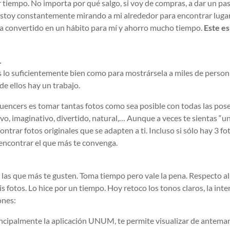
tiempo. No importa por qué salgo, si voy de compras, a dar un pas
 Estoy constantemente mirando a mi alrededor para encontrar luga
 ha convertido en un hábito para mí y ahorro mucho tiempo.
Este es
.
as lo suficientemente bien como para mostrársela a miles de person
e ellos hay un trabajo.
uencers es tomar tantas fotos como sea posible con todas las pose
vo, imaginativo, divertido, natural,… Aunque a veces te sientas “u
ontrar fotos originales que se adapten a ti. Incluso si sólo hay 3 fo
y encontrar el que más te convenga.
 las que más te gusten.
Toma tiempo pero vale la pena.
Respecto al
 fotos. Lo hice por un tiempo. Hoy retoco los tonos claros, la int
iones:
incipalmente la aplicación UNUM, te permite visualizar de antema