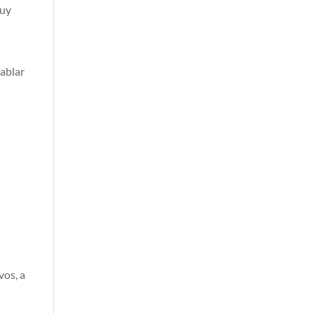
muy
hablar
vos, a