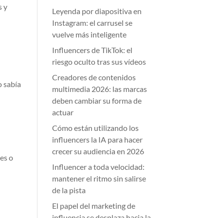
s y
Leyenda por diapositiva en
Instagram: el carrusel se
vuelve más inteligente
Influencers de TikTok: el
riesgo oculto tras sus vídeos
Creadores de contenidos
o sabía
multimedia 2026: las marcas
deben cambiar su forma de
actuar
Cómo están utilizando los
influencers la IA para hacer
crecer su audiencia en 2026
res o
Influencer a toda velocidad:
mantener el ritmo sin salirse
de la pista
El papel del marketing de
influencia se desplaza hacia la