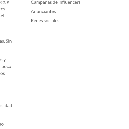
eo, a
Campañas de influencers
res
Anunciantes
 el
Redes sociales
as. Sin
s y
n poco
tos
ensidad
no