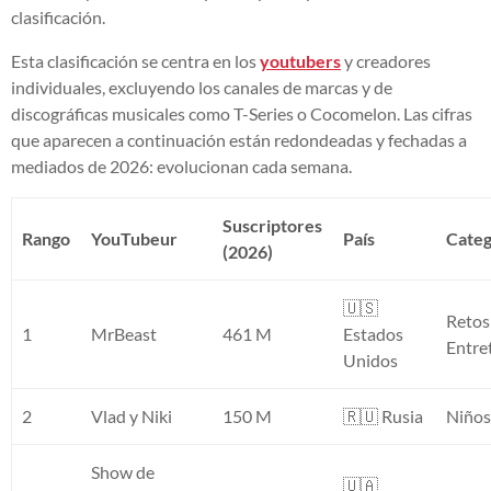
clasificación.
Esta clasificación se centra en los
youtubers
y creadores
individuales, excluyendo los canales de marcas y de
discográficas musicales como T-Series o Cocomelon. Las cifras
que aparecen a continuación están redondeadas y fechadas a
mediados de 2026: evolucionan cada semana.
Suscriptores
Rango
YouTubeur
País
Categ
(2026)
🇺🇸
Retos
1
MrBeast
461 M
Estados
Entre
Unidos
2
Vlad y Niki
150 M
🇷🇺 Rusia
Niño
Show de
🇺🇦