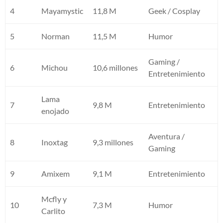
4
Mayamystic
11,8 M
Geek / Cosplay
5
Norman
11,5 M
Humor
Gaming /
6
Michou
10,6 millones
Entretenimiento
Lama
7
9,8 M
Entretenimiento
enojado
Aventura /
8
Inoxtag
9,3 millones
Gaming
9
Amixem
9,1 M
Entretenimiento
Mcfly y
10
7,3 M
Humor
Carlito