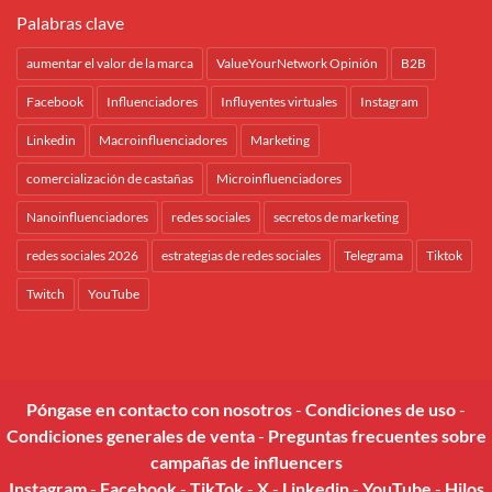
Palabras clave
aumentar el valor de la marca
ValueYourNetwork Opinión
B2B
Facebook
Influenciadores
Influyentes virtuales
Instagram
Linkedin
Macroinfluenciadores
Marketing
comercialización de castañas
Microinfluenciadores
Nanoinfluenciadores
redes sociales
secretos de marketing
redes sociales 2026
estrategias de redes sociales
Telegrama
Tiktok
Twitch
YouTube
Póngase en contacto con nosotros
-
Condiciones de uso
-
Condiciones generales de venta
-
Preguntas frecuentes sobre
campañas de influencers
Instagram
-
Facebook
-
TikTok
-
X
-
Linkedin
-
YouTube
-
Hilos