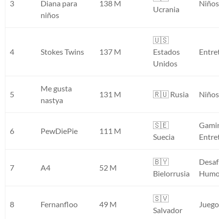
3
Diana para
138 M
Niño
Ucrania
niños
🇺🇸
4
Stokes Twins
137 M
Estados
Entre
Unidos
Me gusta
5
131 M
🇷🇺 Rusia
Niño
nastya
🇸🇪
Gamin
6
PewDiePie
111 M
Suecia
Entre
🇧🇾
Desaf
7
A4
52 M
Bielorrusia
Humo
🇸🇻
8
Fernanfloo
49 M
Juego
Salvador