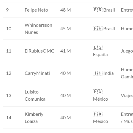
9
Felipe Neto
48 M
🇧🇷 Brasil
Entre
Whindersson
10
45 M
🇧🇷 Brasil
Humo
Nunes
🇪🇸
11
ElRubiusOMG
41 M
Juego
España
Humo
12
CarryMinati
40 M
🇮🇳 India
Gami
Luisito
🇲🇽
13
40 M
Viajes
Comunica
México
Kimberly
🇲🇽
Entre
14
40 M
Loaiza
México
/ Mús