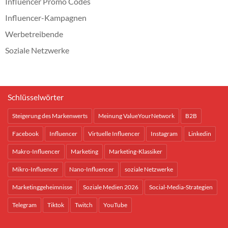
Influencer Promo Codes
Influencer-Kampagnen
Werbetreibende
Soziale Netzwerke
Schlüsselwörter
Steigerung des Markenwerts
Meinung ValueYourNetwork
B2B
Facebook
Influencer
Virtuelle Influencer
Instagram
Linkedin
Makro-Influencer
Marketing
Marketing-Klassiker
Mikro-Influencer
Nano-Influencer
soziale Netzwerke
Marketinggeheimnisse
Soziale Medien 2026
Social-Media-Strategien
Telegram
Tiktok
Twitch
YouTube