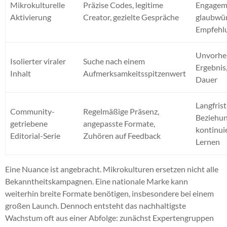
Mikrokulturelle
Präzise Codes, legitime
Engagem
Aktivierung
Creator, gezielte Gespräche
glaubwü
Empfehl
Unvorhe
Isolierter viraler
Suche nach einem
Ergebnis
Inhalt
Aufmerksamkeitsspitzenwert
Dauer
Langfrist
Community-
Regelmäßige Präsenz,
Beziehun
getriebene
angepasste Formate,
kontinui
Editorial-Serie
Zuhören auf Feedback
Lernen
Eine Nuance ist angebracht. Mikrokulturen ersetzen nicht alle
Bekanntheitskampagnen. Eine nationale Marke kann
weiterhin breite Formate benötigen, insbesondere bei einem
großen Launch. Dennoch entsteht das nachhaltigste
Wachstum oft aus einer Abfolge: zunächst Expertengruppen