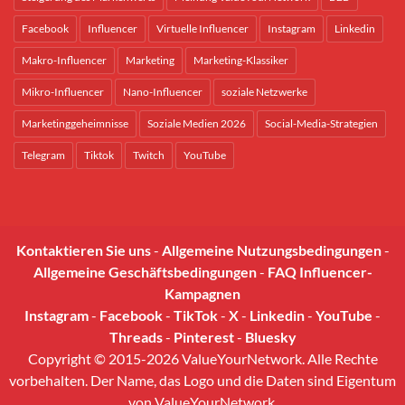
Facebook
Influencer
Virtuelle Influencer
Instagram
Linkedin
Makro-Influencer
Marketing
Marketing-Klassiker
Mikro-Influencer
Nano-Influencer
soziale Netzwerke
Marketinggeheimnisse
Soziale Medien 2026
Social-Media-Strategien
Telegram
Tiktok
Twitch
YouTube
Kontaktieren Sie uns
-
Allgemeine Nutzungsbedingungen
-
Allgemeine Geschäftsbedingungen
-
FAQ Influencer-
Kampagnen
Instagram
-
Facebook
-
TikTok
-
X
-
Linkedin
-
YouTube
-
Threads
-
Pinterest
-
Bluesky
Copyright © 2015-2026 ValueYourNetwork. Alle Rechte
vorbehalten. Der Name, das Logo und die Daten sind Eigentum
von ValueYourNetwork.