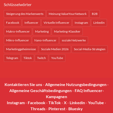
Schlüsselwörter
Steigerung des Markenwerts
Meinung ValueYourNetwork
B2B
Facebook
Influencer
Virtuelle Influencer
Instagram
Linkedin
Makro-Influencer
Marketing
Marketing-Klassiker
Mikro-Influencer
Nano-Influencer
soziale Netzwerke
Marketinggeheimnisse
Soziale Medien 2026
Social-Media-Strategien
Telegram
Tiktok
Twitch
YouTube
Kontaktieren Sie uns
-
Allgemeine Nutzungsbedingungen
-
Allgemeine Geschäftsbedingungen
-
FAQ Influencer-
Kampagnen
Instagram
-
Facebook
-
TikTok
-
X
-
Linkedin
-
YouTube
-
Threads
-
Pinterest
-
Bluesky