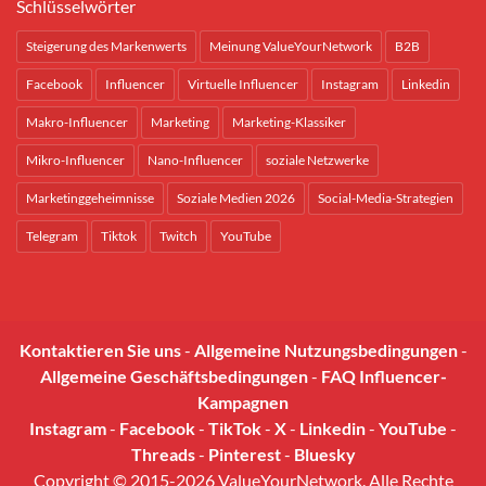
Schlüsselwörter
Steigerung des Markenwerts
Meinung ValueYourNetwork
B2B
Facebook
Influencer
Virtuelle Influencer
Instagram
Linkedin
Makro-Influencer
Marketing
Marketing-Klassiker
Mikro-Influencer
Nano-Influencer
soziale Netzwerke
Marketinggeheimnisse
Soziale Medien 2026
Social-Media-Strategien
Telegram
Tiktok
Twitch
YouTube
Kontaktieren Sie uns
-
Allgemeine Nutzungsbedingungen
-
Allgemeine Geschäftsbedingungen
-
FAQ Influencer-
Kampagnen
Instagram
-
Facebook
-
TikTok
-
X
-
Linkedin
-
YouTube
-
Threads
-
Pinterest
-
Bluesky
Copyright © 2015-2026 ValueYourNetwork. Alle Rechte