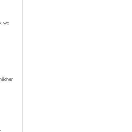
g, wo
mlicher
e