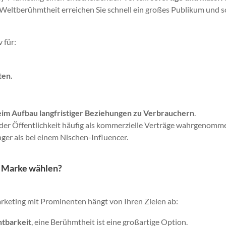
er Weltberühmtheit erreichen Sie schnell ein großes Publikum und 
 für:
ten.
eim Aufbau langfristiger Beziehungen zu Verbrauchern
.
er Öffentlichkeit häufig als kommerzielle Verträge wahrgenomm
ger als bei einem Nischen-Influencer.
re Marke wählen?
keting mit Prominenten hängt von Ihren Zielen ab:
htbarkeit
, eine Berühmtheit ist eine großartige Option.