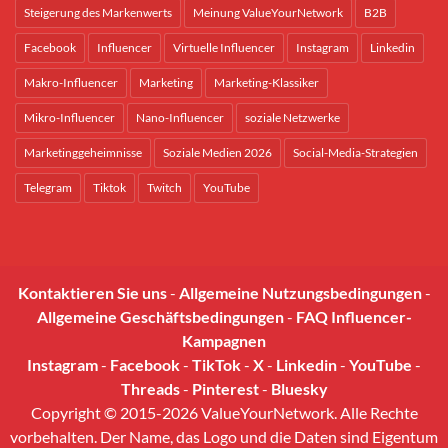
Steigerung des Markenwerts
Meinung ValueYourNetwork
B2B
Facebook
Influencer
Virtuelle Influencer
Instagram
Linkedin
Makro-Influencer
Marketing
Marketing-Klassiker
Mikro-Influencer
Nano-Influencer
soziale Netzwerke
Marketinggeheimnisse
Soziale Medien 2026
Social-Media-Strategien
Telegram
Tiktok
Twitch
YouTube
Kontaktieren Sie uns
-
Allgemeine Nutzungsbedingungen
-
Allgemeine Geschäftsbedingungen
-
FAQ Influencer-
Kampagnen
Instagram
-
Facebook
-
TikTok
-
X
-
Linkedin
-
YouTube
-
Threads
-
Pinterest
-
Bluesky
Copyright © 2015-2026 ValueYourNetwork. Alle Rechte
vorbehalten. Der Name, das Logo und die Daten sind Eigentum