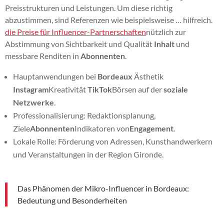
Preisstrukturen und Leistungen. Um diese richtig
abzustimmen, sind Referenzen wie beispielsweise … hilfreich.
die Preise für Influencer-Partnerschaften
nützlich zur
Abstimmung von Sichtbarkeit und Qualität
Inhalt
und
messbare Renditen in
Abonnenten
.
Hauptanwendungen bei
Bordeaux
Ästhetik
Instagram
Kreativität
TikTok
Börsen auf der
soziale
Netzwerke
.
Professionalisierung: Redaktionsplanung,
Ziele
Abonnenten
Indikatoren von
Engagement
.
Lokale Rolle: Förderung von Adressen, Kunsthandwerkern
und Veranstaltungen in der Region Gironde.
Das Phänomen der Mikro-Influencer in Bordeaux:
Bedeutung und Besonderheiten