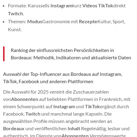
Formate: Karussells
Instagram
kurz
Videos
TikTok
direkt
Twitch
.
Themen:
Modus
Gastronomie mit
Rezepte
Kultur, Sport,
Kunst.
Ranking der einflussreichsten Persönlichkeiten in
Bordeaux: Methodik, Indikatoren und aktualisierte Daten
Auswahl der Top-Influencer aus Bordeaux auf Instagram,
TikTok, Facebook und anderen Plattformen
Die Auswahl für 2025 vereint die Zuschauerzahlen
von
Abonnenten
auf beliebten Plattformen in Frankreich, mit
einem Schwerpunkt auf
Instagram
und
TikTok
ergänzt durch
Facebook,
Twitch
und manchmal lange Kapseln. Die
ausgewählten Profile müssen angebracht werden an
Bordeaux
und veröffentlichen
Inhalt
Regelmäßig, lesbar und
authentisch, im Dienste von
Abonnenten
Vermögenswerte.