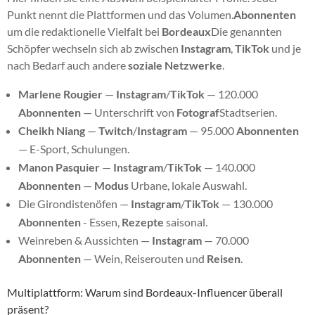
Punkt nennt die Plattformen und das Volumen.
Abonnenten
um die redaktionelle Vielfalt bei
Bordeaux
Die genannten
Schöpfer wechseln sich ab zwischen
Instagram
,
TikTok
und je
nach Bedarf auch andere
soziale Netzwerke
.
Marlene Rougier
—
Instagram
/
TikTok
— 120.000
Abonnenten
— Unterschrift von
Fotograf
Stadtserien.
Cheikh Niang
—
Twitch
/
Instagram
— 95.000
Abonnenten
— E-Sport, Schulungen.
Manon Pasquier
—
Instagram
/
TikTok
— 140.000
Abonnenten
—
Modus
Urbane, lokale Auswahl.
Die Girondistenöfen —
Instagram
/
TikTok
— 130.000
Abonnenten
- Essen,
Rezepte
saisonal.
Weinreben & Aussichten —
Instagram
— 70.000
Abonnenten
— Wein, Reiserouten und
Reisen
.
Multiplattform: Warum sind Bordeaux-Influencer überall
präsent?