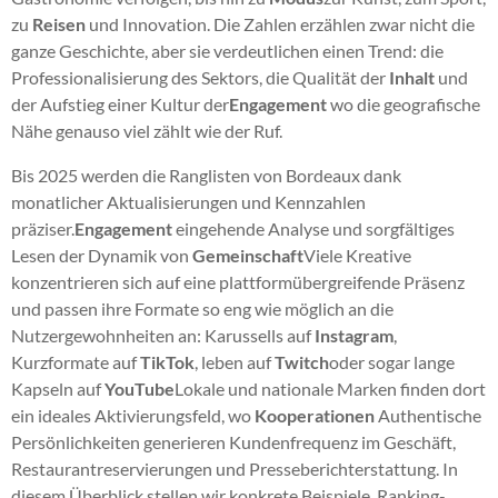
zu
Reisen
und Innovation. Die Zahlen erzählen zwar nicht die
ganze Geschichte, aber sie verdeutlichen einen Trend: die
Professionalisierung des Sektors, die Qualität der
Inhalt
und
der Aufstieg einer Kultur der
Engagement
wo die geografische
Nähe genauso viel zählt wie der Ruf.
Bis 2025 werden die Ranglisten von Bordeaux dank
monatlicher Aktualisierungen und Kennzahlen
präziser.
Engagement
eingehende Analyse und sorgfältiges
Lesen der Dynamik von
Gemeinschaft
Viele Kreative
konzentrieren sich auf eine plattformübergreifende Präsenz
und passen ihre Formate so eng wie möglich an die
Nutzergewohnheiten an: Karussells auf
Instagram
,
Kurzformate auf
TikTok
, leben auf
Twitch
oder sogar lange
Kapseln auf
YouTube
Lokale und nationale Marken finden dort
ein ideales Aktivierungsfeld, wo
Kooperationen
Authentische
Persönlichkeiten generieren Kundenfrequenz im Geschäft,
Restaurantreservierungen und Presseberichterstattung. In
diesem Überblick stellen wir konkrete Beispiele, Ranking-