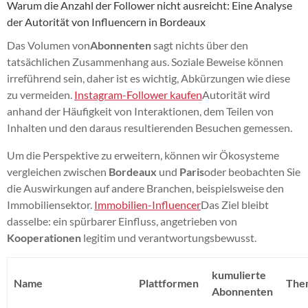
Warum die Anzahl der Follower nicht ausreicht: Eine Analyse
der Autorität von Influencern in Bordeaux
Das Volumen von
Abonnenten
sagt nichts über den
tatsächlichen Zusammenhang aus. Soziale Beweise können
irreführend sein, daher ist es wichtig, Abkürzungen wie diese
zu vermeiden.
Instagram-Follower kaufen
Autorität wird
anhand der Häufigkeit von Interaktionen, dem Teilen von
Inhalten und den daraus resultierenden Besuchen gemessen.
Um die Perspektive zu erweitern, können wir Ökosysteme
vergleichen zwischen
Bordeaux
und
Paris
oder beobachten Sie
die Auswirkungen auf andere Branchen, beispielsweise den
Immobiliensektor.
Immobilien-Influencer
Das Ziel bleibt
dasselbe: ein spürbarer Einfluss, angetrieben von
Kooperationen
legitim und verantwortungsbewusst.
kumulierte
Name
Plattformen
The
Abonnenten