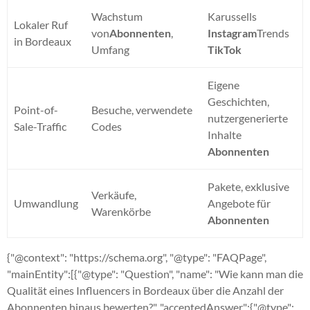
Wachstum
Karussells
Lokaler Ruf
von
Abonnenten
,
Instagram
Trends
in Bordeaux
Umfang
TikTok
Eigene
Geschichten,
Point-of-
Besuche, verwendete
nutzergenerierte
Sale-Traffic
Codes
Inhalte
Abonnenten
Pakete, exklusive
Verkäufe,
Umwandlung
Angebote für
Warenkörbe
Abonnenten
{"@context": "https://schema.org", "@type": "FAQPage",
"mainEntity":[{"@type": "Question", "name": "Wie kann man die
Qualität eines Influencers in Bordeaux über die Anzahl der
Abonnenten hinaus bewerten?", "acceptedAnswer":{"@type":