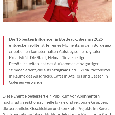
Die 15 besten Influencer in Bordeaux, die man 2025
entdecken sollte
ist Teil eines Moments, in dem
Bordeaux
erlebt einen kometenhaften Aufstieg seiner digitalen
Kreativität. Die Stadt, Heimat für vielseitige
Persönlichkeiten, hat das Aufkommen einzigartiger
Stimmen erlebt, die auf
Instagram
und
TikTok
Stadtviertel
in Räume des Ausdrucks, Cafés in Ateliers und Gassen in
Galerien verwandeln.
Diese Energie begeistert ein Publikum von
Abonnenten
hochgradig reaktionsschnelle lokale und regionale Gruppen,
die persönliche Geschichten und konkrete Projekte im Bereich
Gastronomie verfolgen, bis hin zu
Modus
zur Kunst, zum Sport,