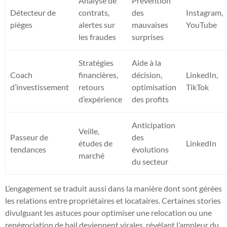
Analyse de
Prévention
Détecteur de
contrats,
des
Instagram,
pièges
alertes sur
mauvaises
YouTube
les fraudes
surprises
Stratégies
Aide à la
Coach
financières,
décision,
LinkedIn,
d’investissement
retours
optimisation
TikTok
d’expérience
des profits
Anticipation
Veille,
Passeur de
des
études de
LinkedIn
tendances
évolutions
marché
du secteur
L’engagement se traduit aussi dans la manière dont sont gérées
les relations entre propriétaires et locataires. Certaines stories
divulguant les astuces pour optimiser une relocation ou une
renégociation de bail deviennent virales, révélant l’ampleur du