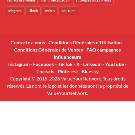
secrets marketing
social media 2026
stratégies social media
Telegram
Tiktok
Twitch
YouTube
Contactez-nous
-
Conditions Générales d'Utilisation
-
Conditions Générales de Ventes
-
FAQ campagnes
influenceurs
Instagram
-
Facebook
-
TikTok
-
X
-
Linkedin
-
YouTube
-
Threads
-
Pinterest
-
Bluesky
Copyright © 2015-2026 ValueYourNetwork. Tous droits
réservés. Le nom, le logo et les données sont la propriété de
ValueYourNetwork.