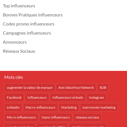
Top influenceurs
Bonnes Pratiques influenceurs
Codes promo influenceurs
Campagnes influenceurs
Annonceurs
Réseaux Sociaux
Mots clés
augmenter la valeur de marque
Avis ValueYourNetwork
B2B
Facebook
Influenceurs
Influenceurs virtuels
Instagram
Linkedin
Macro-influenceurs
Marketing
marronnier marketing
Micro-influenceurs
Nano-influenceurs
réseaux sociaux