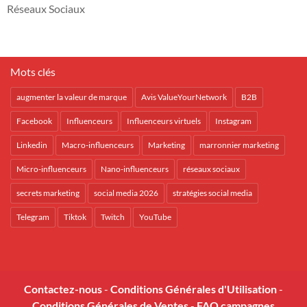
Réseaux Sociaux
Mots clés
augmenter la valeur de marque
Avis ValueYourNetwork
B2B
Facebook
Influenceurs
Influenceurs virtuels
Instagram
Linkedin
Macro-influenceurs
Marketing
marronnier marketing
Micro-influenceurs
Nano-influenceurs
réseaux sociaux
secrets marketing
social media 2026
stratégies social media
Telegram
Tiktok
Twitch
YouTube
Contactez-nous
-
Conditions Générales d'Utilisation
-
Conditions Générales de Ventes
-
FAQ campagnes