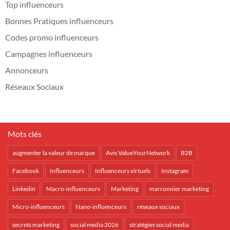
Top influenceurs
Bonnes Pratiques influenceurs
Codes promo influenceurs
Campagnes influenceurs
Annonceurs
Réseaux Sociaux
Mots clés
augmenter la valeur de marque
Avis ValueYourNetwork
B2B
Facebook
Influenceurs
Influenceurs virtuels
Instagram
Linkedin
Macro-influenceurs
Marketing
marronnier marketing
Micro-influenceurs
Nano-influenceurs
réseaux sociaux
secrets marketing
social media 2026
stratégies social media